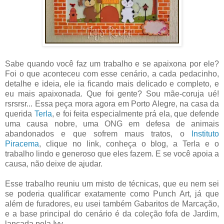
Sabe quando você faz um trabalho e se apaixona por ele?
Foi o que aconteceu com esse cenário, a cada pedacinho,
detalhe e ideia, ele ia ficando mais delicado e completo, e
eu mais apaixonada. Que foi gente? Sou mãe-coruja ué!
rsrsrsr... Essa peça mora agora em Porto Alegre, na casa da
querida
Terla
, e foi feita especialmente prá ela, que defende
uma causa nobre, uma ONG em defesa de animais
abandonados e que sofrem maus tratos, o
Instituto
Piracema
, clique no link, conheça o blog, a Terla e o
trabalho lindo e generoso que eles fazem. E se você apoia a
causa, não deixe de ajudar.
Esse trabalho reuniu um misto de técnicas, que eu nem sei
se poderia qualificar exatamente como Punch Art, já que
além de furadores, eu usei também Gabaritos de Marcação,
e a base principal do cenário é da coleção fofa de Jardim,
lançada pela Ivy.