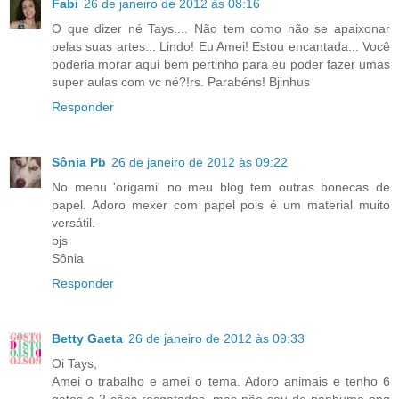
Fabi
26 de janeiro de 2012 às 08:16
O que dizer né Tays.... Não tem como não se apaixonar
pelas suas artes... Lindo! Eu Amei! Estou encantada... Você
poderia morar aqui bem pertinho para eu poder fazer umas
super aulas com vc né?!rs. Parabéns! Bjinhus
Responder
Sônia Pb
26 de janeiro de 2012 às 09:22
No menu 'origami' no meu blog tem outras bonecas de
papel. Adoro mexer com papel pois é um material muito
versátil.
bjs
Sônia
Responder
Betty Gaeta
26 de janeiro de 2012 às 09:33
Oi Tays,
Amei o trabalho e amei o tema. Adoro animais e tenho 6
gatos e 2 cães resgatados, mas não sou de nenhuma ong