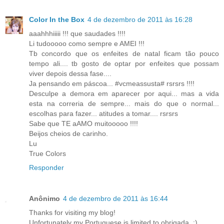
Color In the Box
4 de dezembro de 2011 às 16:28
aaahhhiiiii !!! que saudades !!!!
Li tudooooo como sempre e AMEI !!!
Tb concordo que os enfeites de natal ficam tão pouco
tempo ali.... tb gosto de optar por enfeites que possam
viver depois dessa fase....
Ja pensando em páscoa... #vcmeassusta# rsrsrs !!!!
Desculpe a demora em aparecer por aqui... mas a vida
esta na correria de sempre... mais do que o normal...
escolhas para fazer... atitudes a tomar.... rsrsrs
Sabe que TE aAMO muitooooo !!!!
Beijos cheios de carinho.
Lu
True Colors
Responder
Anônimo
4 de dezembro de 2011 às 16:44
Thanks for visiting my blog!
Unfortunately my Portuguese is limited to obrigada. :)