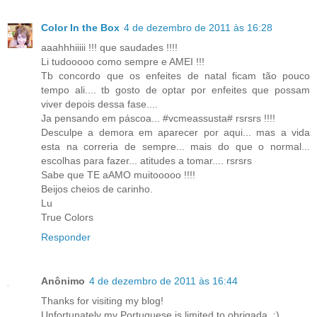
Color In the Box
4 de dezembro de 2011 às 16:28
aaahhhiiiii !!! que saudades !!!!
Li tudooooo como sempre e AMEI !!!
Tb concordo que os enfeites de natal ficam tão pouco
tempo ali.... tb gosto de optar por enfeites que possam
viver depois dessa fase....
Ja pensando em páscoa... #vcmeassusta# rsrsrs !!!!
Desculpe a demora em aparecer por aqui... mas a vida
esta na correria de sempre... mais do que o normal...
escolhas para fazer... atitudes a tomar.... rsrsrs
Sabe que TE aAMO muitooooo !!!!
Beijos cheios de carinho.
Lu
True Colors
Responder
Anônimo
4 de dezembro de 2011 às 16:44
Thanks for visiting my blog!
Unfortunately my Portuguese is limited to obrigada. :)