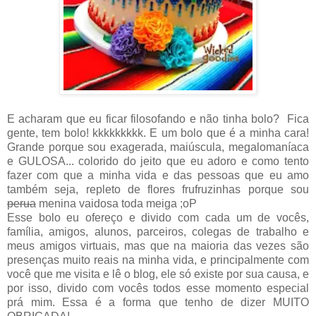
E acharam que eu ficar filosofando e não tinha bolo? Fica
gente, tem bolo! kkkkkkkkk. E um bolo que é a minha cara!
Grande porque sou exagerada, maiúscula, megalomaníaca
e GULOSA... colorido do jeito que eu adoro e como tento
fazer com que a minha vida e das pessoas que eu amo
também seja, repleto de flores frufruzinhas porque sou
perua
menina vaidosa toda meiga ;oP
Esse bolo eu ofereço e divido com cada um de vocês,
família, amigos, alunos, parceiros, colegas de trabalho e
meus amigos virtuais, mas que na maioria das vezes são
presenças muito reais na minha vida, e principalmente com
você que me visita e lê o blog, ele só existe por sua causa, e
por isso, divido com vocês todos esse momento especial
prá mim. Essa é a forma que tenho de dizer MUITO