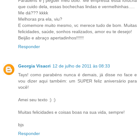
Parabéns e j´peguei meu bolo. Me empresta essa fofucha
que cuido dela, essas bochechas lindas e vermelhinhas.....
Me dá??? kkkk
Melhoras pra ela, viu?
E comemore muito mesmo, vc merece tudo de bom. Muitas
felicidades, saúde, sonhos realizados, amor eu te desejo!
Beijão e abraço apertadinhos!!!!!!
Responder
Georgia Visacri
12 de julho de 2011 às 08:33
Tays! como parabéns nunca é demais, já disse no face e
vou dizer aqui também: um SUPER feliz aniversário para
você!
Amei seu texto :) :)
Muitas felicidades e coisas boas na sua vida, sempre!
bjs
Responder