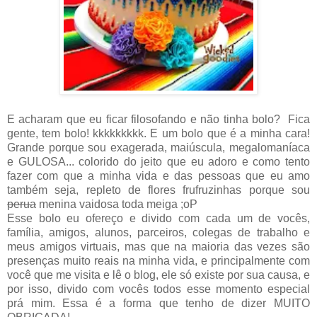
E acharam que eu ficar filosofando e não tinha bolo? Fica
gente, tem bolo! kkkkkkkkk. E um bolo que é a minha cara!
Grande porque sou exagerada, maiúscula, megalomaníaca
e GULOSA... colorido do jeito que eu adoro e como tento
fazer com que a minha vida e das pessoas que eu amo
também seja, repleto de flores frufruzinhas porque sou
perua
menina vaidosa toda meiga ;oP
Esse bolo eu ofereço e divido com cada um de vocês,
família, amigos, alunos, parceiros, colegas de trabalho e
meus amigos virtuais, mas que na maioria das vezes são
presenças muito reais na minha vida, e principalmente com
você que me visita e lê o blog, ele só existe por sua causa, e
por isso, divido com vocês todos esse momento especial
prá mim. Essa é a forma que tenho de dizer MUITO