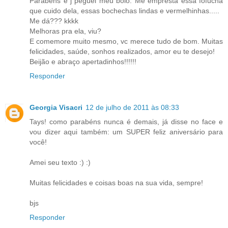
Parabéns e j´peguei meu bolo. Me empresta essa fofucha
que cuido dela, essas bochechas lindas e vermelhinhas.....
Me dá??? kkkk
Melhoras pra ela, viu?
E comemore muito mesmo, vc merece tudo de bom. Muitas
felicidades, saúde, sonhos realizados, amor eu te desejo!
Beijão e abraço apertadinhos!!!!!!
Responder
Georgia Visacri
12 de julho de 2011 às 08:33
Tays! como parabéns nunca é demais, já disse no face e
vou dizer aqui também: um SUPER feliz aniversário para
você!
Amei seu texto :) :)
Muitas felicidades e coisas boas na sua vida, sempre!
bjs
Responder