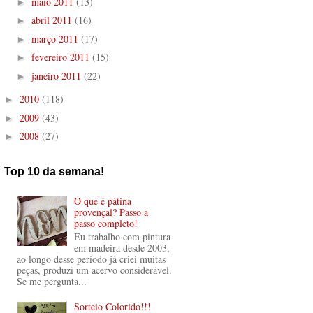
maio 2011
(13)
►
abril 2011
(16)
►
março 2011
(17)
►
fevereiro 2011
(15)
►
janeiro 2011
(22)
►
2010
(118)
►
2009
(43)
►
2008
(27)
►
Top 10 da semana!
O que é pátina
provençal? Passo a
passo completo!
Eu trabalho com pintura
em madeira desde 2003,
ao longo desse período já criei muitas
peças, produzi um acervo considerável.
Se me pergunta...
Sorteio Colorido!!!