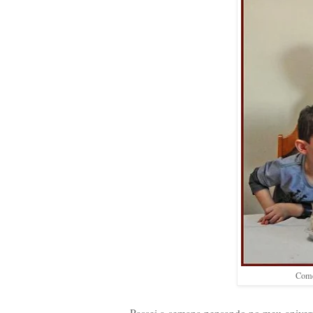
Come
Passei a semana pensando no meu aniversá