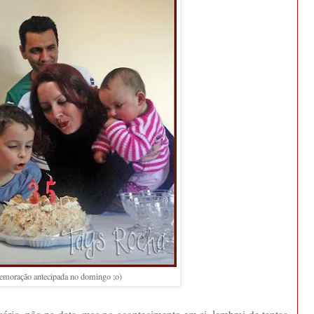
moração antecipada no domingo ;o)
rio, não na data, mas no acontecimento em si, lembrei de tantas