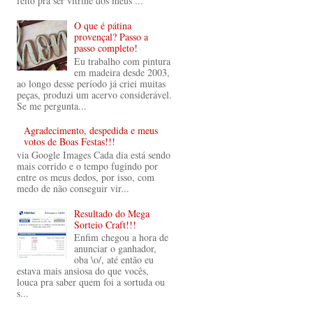
feito prá ser vitrine dos meus ...
O que é pátina
provençal? Passo a
passo completo!
Eu trabalho com pintura
em madeira desde 2003,
ao longo desse período já criei muitas
peças, produzi um acervo considerável.
Se me pergunta...
Agradecimento, despedida e meus
votos de Boas Festas!!!
via Google Images Cada dia está sendo
mais corrido e o tempo fugindo por
entre os meus dedos, por isso, com
medo de não conseguir vir...
Resultado do Mega
Sorteio Craft!!!
Enfim chegou a hora de
anunciar o ganhador,
oba \o/, até então eu
estava mais ansiosa do que vocês,
louca pra saber quem foi a sortuda ou
s...