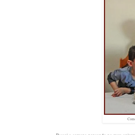
Come
Passei a semana pensando no meu aniversá