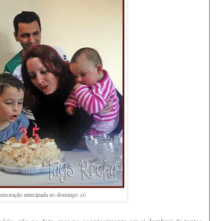
moração antecipada no domingo ;o)
rio, não na data, mas no acontecimento em si, lembrei de tantas