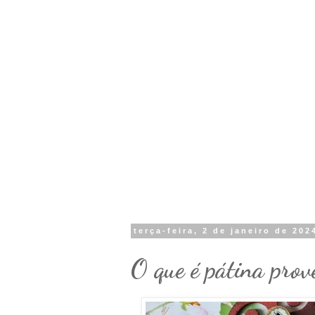
terça-feira, 2 de janeiro de 202
O que é pátina prov