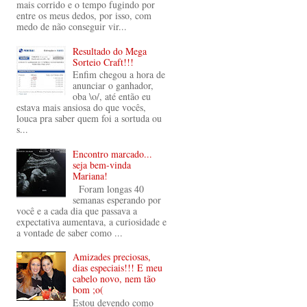
mais corrido e o tempo fugindo por
entre os meus dedos, por isso, com
medo de não conseguir vir...
Resultado do Mega
Sorteio Craft!!!
Enfim chegou a hora de
anunciar o ganhador,
oba \o/, até então eu
estava mais ansiosa do que vocês,
louca pra saber quem foi a sortuda ou
s...
Encontro marcado...
seja bem-vinda
Mariana!
Foram longas 40
semanas esperando por
você e a cada dia que passava a
expectativa aumentava, a curiosidade e
a vontade de saber como ...
Amizades preciosas,
dias especiais!!! E meu
cabelo novo, nem tão
bom ;o(
Estou devendo como