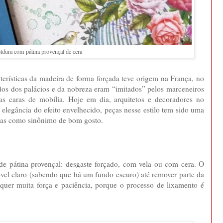
dura com pátina provençal de cera
terísticas da madeira de forma forçada teve origem na França, no
os dos palácios e da nobreza eram “imitados” pelos marceneiros
s caras de mobília. Hoje em dia, arquitetos e decoradores no
legância do efeito envelhecido, peças nesse estilo tem sido uma
adas como sinônimo de bom gosto.
 de pátina provençal: desgaste forçado, com vela ou com cera. O
vel claro (sabendo que há um fundo escuro) até remover parte da
 requer muita força e paciência, porque o processo de lixamento é