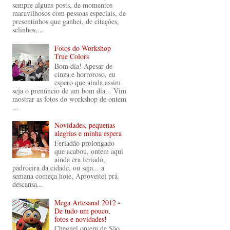
sempre alguns posts, de momentos
maravilhosos com pessoas especiais, de
presentinhos que ganhei, de citações,
selinhos,...
Fotos do Workshop
True Colors
Bom dia! Apesar de
cinza e horroroso, eu
espero que ainda assim
seja o prenúncio de um bom dia... Vim
mostrar as fotos do workshop de ontem
...
Novidades, pequenas
alegrias e minha espera
Feriadão prolongado
que acabou, ontem aqui
ainda era feriado,
padroeira da cidade, ou seja... a
semana começa hoje. Aproveitei prá
descansa...
Mega Artesanal 2012 -
De tudo um pouco,
fotos e novidades!
Cheguei ontem de São