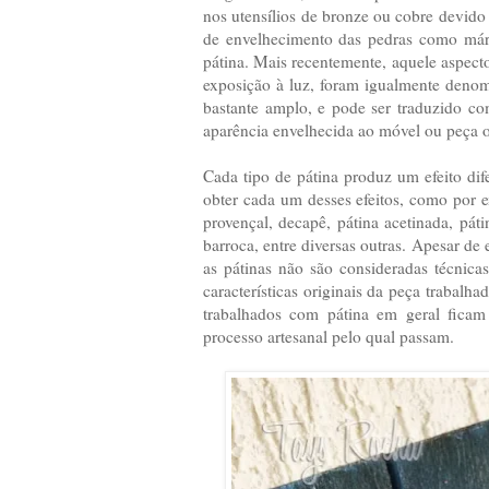
nos utensílios de bronze ou cobre devido
de envelhecimento das pedras como már
pátina. Mais recentemente, aquele aspect
exposição à luz, foram igualmente denom
bastante amplo, e pode ser traduzido c
aparência envelhecida ao móvel ou peça o
Cada tipo de pátina produz um efeito dife
obter cada um desses efeitos, como por ex
provençal, decapê, pátina acetinada, páti
barroca, entre diversas outras. Apesar de 
as pátinas não são consideradas técnica
características originais da peça traba
trabalhados com pátina em geral ficam
processo artesanal pelo qual passam.