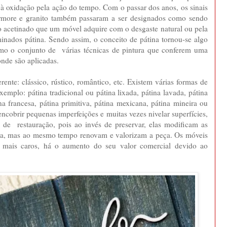
 à oxidação pela ação do tempo. Com o passar dos anos, os sinais
more e granito também passaram a ser designados como sendo
o acetinado que um móvel adquire com o desgaste natural ou pela
inados pátina. Sendo assim, o conceito de pátina tornou-se algo
omo o conjunto de várias técnicas de pintura que conferem uma
nde são aplicadas.
rente: clássico, rústico, romântico, etc. Existem várias formas de
emplo: pátina tradicional ou pátina lixada, pátina lavada, pátina
na francesa, pátina primitiva, pátina mexicana, pátina mineira ou
encobrir pequenas imperfeições e muitas vezes nivelar superfícies,
s de restauração, pois ao invés de preservar, elas modificam as
lhada, mas ao mesmo tempo renovam e valorizam a peça. Os móveis
 mais caros, há o aumento do seu valor comercial devido ao