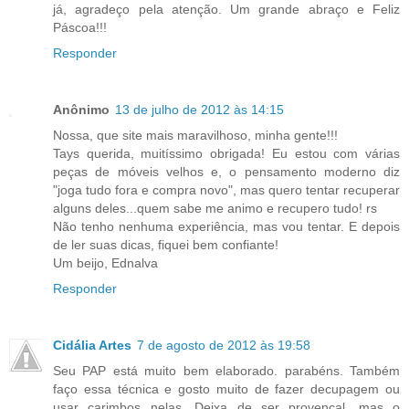
já, agradeço pela atenção. Um grande abraço e Feliz
Páscoa!!!
Responder
Anônimo
13 de julho de 2012 às 14:15
Nossa, que site mais maravilhoso, minha gente!!!
Tays querida, muitíssimo obrigada! Eu estou com várias
peças de móveis velhos e, o pensamento moderno diz
"joga tudo fora e compra novo", mas quero tentar recuperar
alguns deles...quem sabe me animo e recupero tudo! rs
Não tenho nenhuma experiência, mas vou tentar. E depois
de ler suas dicas, fiquei bem confiante!
Um beijo, Ednalva
Responder
Cidália Artes
7 de agosto de 2012 às 19:58
Seu PAP está muito bem elaborado. parabéns. Também
faço essa técnica e gosto muito de fazer decupagem ou
usar carimbos nelas. Deixa de ser provençal, mas o