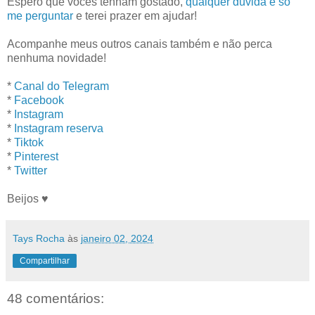
Espero que vocês tenham gostado,
qualquer dúvida é só
me perguntar
e terei prazer em ajudar!
Acompanhe meus outros canais também e não perca
nenhuma novidade!
*
Canal do Telegram
*
Facebook
*
Instagram
*
Instagram reserva
*
Tiktok
*
Pinterest
*
Twitter
Beijos ♥
Tays Rocha
às
janeiro 02, 2024
Compartilhar
48 comentários: