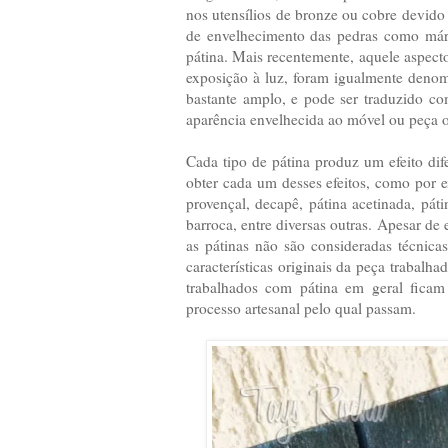
nos utensílios de bronze ou cobre devido
de envelhecimento das pedras como már
pátina. Mais recentemente, aquele aspect
exposição à luz, foram igualmente denom
bastante amplo, e pode ser traduzido c
aparência envelhecida ao móvel ou peça o
Cada tipo de pátina produz um efeito dife
obter cada um desses efeitos, como por ex
provençal, decapê, pátina acetinada, páti
barroca, entre diversas outras. Apesar de 
as pátinas não são consideradas técnica
características originais da peça traba
trabalhados com pátina em geral ficam
processo artesanal pelo qual passam.