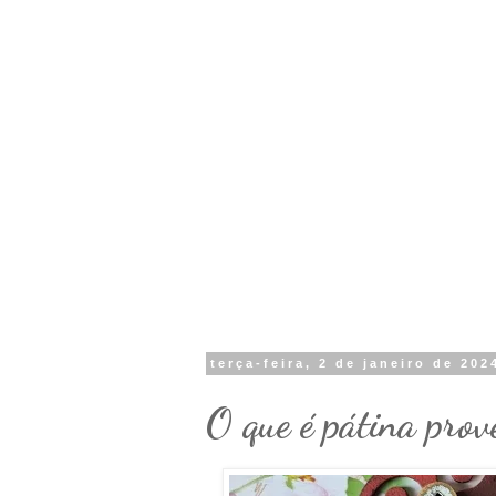
terça-feira, 2 de janeiro de 202
O que é pátina prov