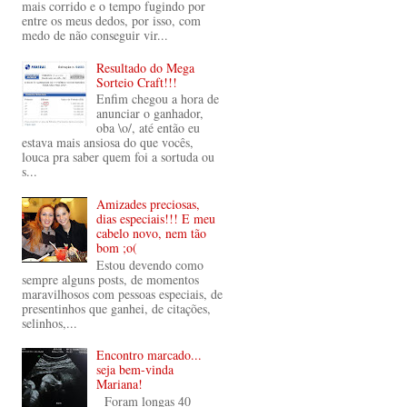
mais corrido e o tempo fugindo por
entre os meus dedos, por isso, com
medo de não conseguir vir...
Resultado do Mega
Sorteio Craft!!!
Enfim chegou a hora de
anunciar o ganhador,
oba \o/, até então eu
estava mais ansiosa do que vocês,
louca pra saber quem foi a sortuda ou
s...
Amizades preciosas,
dias especiais!!! E meu
cabelo novo, nem tão
bom ;o(
Estou devendo como
sempre alguns posts, de momentos
maravilhosos com pessoas especiais, de
presentinhos que ganhei, de citações,
selinhos,...
Encontro marcado...
seja bem-vinda
Mariana!
Foram longas 40