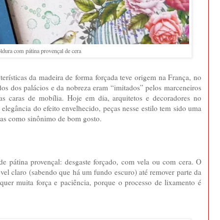
dura com pátina provençal de cera
terísticas da madeira de forma forçada teve origem na França, no
os dos palácios e da nobreza eram “imitados” pelos marceneiros
s caras de mobília. Hoje em dia, arquitetos e decoradores no
legância do efeito envelhecido, peças nesse estilo tem sido uma
adas como sinônimo de bom gosto.
 de pátina provençal: desgaste forçado, com vela ou com cera. O
vel claro (sabendo que há um fundo escuro) até remover parte da
 requer muita força e paciência, porque o processo de lixamento é