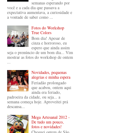
semanas esperando por
você e a cada dia que passava a
expectativa aumentava, a curiosidade e
a vontade de saber como ...
Fotos do Workshop
True Colors
Bom dia! Apesar de
cinza e horroroso, eu
espero que ainda assim
seja o prenúncio de um bom dia... Vim
mostrar as fotos do workshop de ontem
...
Novidades, pequenas
alegrias e minha espera
Feriadão prolongado
que acabou, ontem aqui
ainda era feriado,
padroeira da cidade, ou seja... a
semana começa hoje. Aproveitei prá
descansa...
Mega Artesanal 2012 -
De tudo um pouco,
fotos e novidades!
Cheguei ontem de São