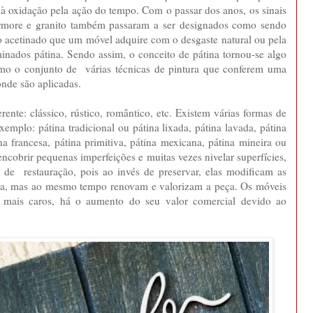
 à oxidação pela ação do tempo. Com o passar dos anos, os sinais
more e granito também passaram a ser designados como sendo
o acetinado que um móvel adquire com o desgaste natural ou pela
inados pátina. Sendo assim, o conceito de pátina tornou-se algo
omo o conjunto de várias técnicas de pintura que conferem uma
nde são aplicadas.
rente: clássico, rústico, romântico, etc. Existem várias formas de
emplo: pátina tradicional ou pátina lixada, pátina lavada, pátina
na francesa, pátina primitiva, pátina mexicana, pátina mineira ou
encobrir pequenas imperfeições e muitas vezes nivelar superfícies,
s de restauração, pois ao invés de preservar, elas modificam as
lhada, mas ao mesmo tempo renovam e valorizam a peça. Os móveis
 mais caros, há o aumento do seu valor comercial devido ao