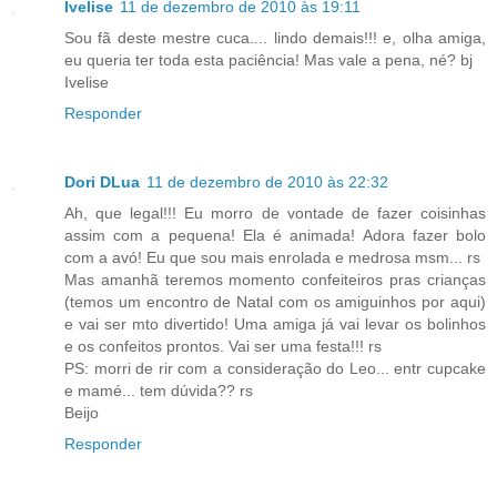
Ivelise
11 de dezembro de 2010 às 19:11
Sou fã deste mestre cuca.... lindo demais!!! e, olha amiga,
eu queria ter toda esta paciência! Mas vale a pena, né? bj
Ivelise
Responder
Dori DLua
11 de dezembro de 2010 às 22:32
Ah, que legal!!! Eu morro de vontade de fazer coisinhas
assim com a pequena! Ela é animada! Adora fazer bolo
com a avó! Eu que sou mais enrolada e medrosa msm... rs
Mas amanhã teremos momento confeiteiros pras crianças
(temos um encontro de Natal com os amiguinhos por aqui)
e vai ser mto divertido! Uma amiga já vai levar os bolinhos
e os confeitos prontos. Vai ser uma festa!!! rs
PS: morri de rir com a consideração do Leo... entr cupcake
e mamé... tem dúvida?? rs
Beijo
Responder