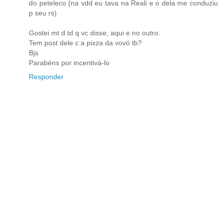
do peteleco (na vdd eu tava na Reali e o dela me conduziu
p seu rs)
Gostei mt d td q vc disse, aqui e no outro.
Tem post dele c a pixza da vovó tb?
Bjs
Parabéns por incentivá-lo
Responder