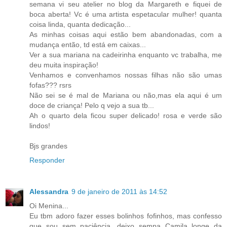
semana vi seu atelier no blog da Margareth e fiquei de
boca aberta! Vc é uma artista espetacular mulher! quanta
coisa linda, quanta dedicação...
As minhas coisas aqui estão bem abandonadas, com a
mudança então, td está em caixas...
Ver a sua mariana na cadeirinha enquanto vc trabalha, me
deu muita inspiração!
Venhamos e convenhamos nossas filhas não são umas
fofas??? rsrs
Não sei se é mal de Mariana ou não,mas ela aqui é um
doce de criança! Pelo q vejo a sua tb...
Ah o quarto dela ficou super delicado! rosa e verde são
lindos!
Bjs grandes
Responder
Alessandra
9 de janeiro de 2011 às 14:52
Oi Menina...
Eu tbm adoro fazer esses bolinhos fofinhos, mas confesso
que sou sem paciência, deixo sempa Camila longe da