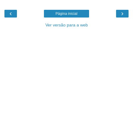
‹
›
Página inicial
Ver versão para a web