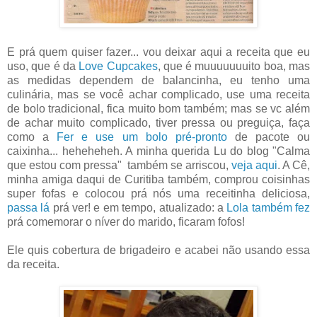
E prá quem quiser fazer... vou deixar aqui a receita que eu
uso, que é da
Love Cupcakes
, que é muuuuuuuito boa, mas
as medidas dependem de balancinha, eu tenho uma
culinária, mas se você achar complicado, use uma receita
de bolo tradicional, fica muito bom também; mas se vc além
de achar muito complicado, tiver pressa ou preguiça, faça
como a
Fer e use um bolo pré-pronto
de pacote ou
caixinha... heheheheh. A minha querida Lu do blog "Calma
que estou com pressa" também se arriscou,
veja aqui
. A Cê,
minha amiga daqui de Curitiba também, comprou coisinhas
super fofas e colocou prá nós uma receitinha deliciosa,
passa lá
prá ver! e em tempo, atualizado: a
Lola também fez
prá comemorar o níver do marido, ficaram fofos!
Ele quis cobertura de brigadeiro e acabei não usando essa
da receita.