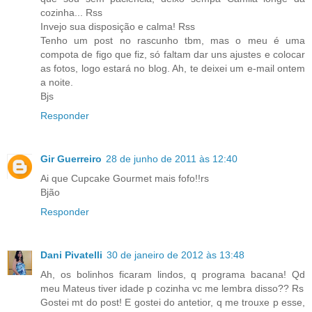
cozinha... Rss
Invejo sua disposição e calma! Rss
Tenho um post no rascunho tbm, mas o meu é uma
compota de figo que fiz, só faltam dar uns ajustes e colocar
as fotos, logo estará no blog. Ah, te deixei um e-mail ontem
a noite.
Bjs
Responder
Gir Guerreiro
28 de junho de 2011 às 12:40
Ai que Cupcake Gourmet mais fofo!!rs
Bjão
Responder
Dani Pivatelli
30 de janeiro de 2012 às 13:48
Ah, os bolinhos ficaram lindos, q programa bacana! Qd
meu Mateus tiver idade p cozinha vc me lembra disso?? Rs
Gostei mt do post! E gostei do antetior, q me trouxe p esse,