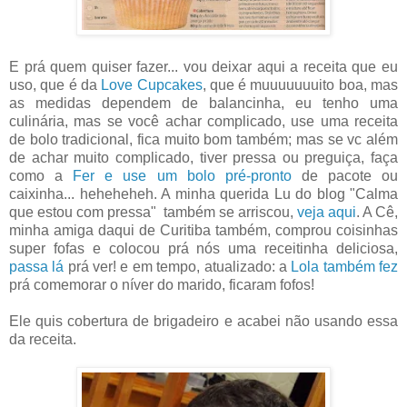
E prá quem quiser fazer... vou deixar aqui a receita que eu
uso, que é da
Love Cupcakes
, que é muuuuuuuito boa, mas
as medidas dependem de balancinha, eu tenho uma
culinária, mas se você achar complicado, use uma receita
de bolo tradicional, fica muito bom também; mas se vc além
de achar muito complicado, tiver pressa ou preguiça, faça
como a
Fer e use um bolo pré-pronto
de pacote ou
caixinha... heheheheh. A minha querida Lu do blog "Calma
que estou com pressa" também se arriscou,
veja aqui
. A Cê,
minha amiga daqui de Curitiba também, comprou coisinhas
super fofas e colocou prá nós uma receitinha deliciosa,
passa lá
prá ver! e em tempo, atualizado: a
Lola também fez
prá comemorar o níver do marido, ficaram fofos!
Ele quis cobertura de brigadeiro e acabei não usando essa
da receita.