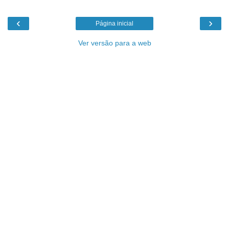
‹
›
Página inicial
Ver versão para a web