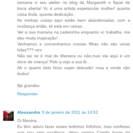
semana vi seu atelier no blog da Margareth e fiquei de
boca aberta! Vc é uma artista espetacular mulher! quanta
coisa linda, quanta dedicação...
As minhas coisas aqui estão bem abandonadas, com a
mudança então, td está em caixas...
Ver a sua mariana na cadeirinha enquanto vc trabalha, me
deu muita inspiração!
Venhamos e convenhamos nossas filhas não são umas
fofas??? rsrs
Não sei se é mal de Mariana ou não,mas ela aqui é um
doce de criança! Pelo q vejo a sua tb...
Ah o quarto dela ficou super delicado! rosa e verde são
lindos!
Bjs grandes
Responder
Alessandra
9 de janeiro de 2011 às 14:52
Oi Menina...
Eu tbm adoro fazer esses bolinhos fofinhos, mas confesso
que sou sem paciência, deixo sempa Camila longe da