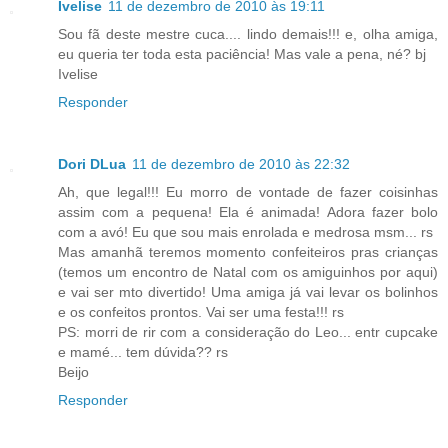
Ivelise
11 de dezembro de 2010 às 19:11
Sou fã deste mestre cuca.... lindo demais!!! e, olha amiga,
eu queria ter toda esta paciência! Mas vale a pena, né? bj
Ivelise
Responder
Dori DLua
11 de dezembro de 2010 às 22:32
Ah, que legal!!! Eu morro de vontade de fazer coisinhas
assim com a pequena! Ela é animada! Adora fazer bolo
com a avó! Eu que sou mais enrolada e medrosa msm... rs
Mas amanhã teremos momento confeiteiros pras crianças
(temos um encontro de Natal com os amiguinhos por aqui)
e vai ser mto divertido! Uma amiga já vai levar os bolinhos
e os confeitos prontos. Vai ser uma festa!!! rs
PS: morri de rir com a consideração do Leo... entr cupcake
e mamé... tem dúvida?? rs
Beijo
Responder