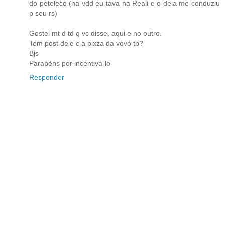
do peteleco (na vdd eu tava na Reali e o dela me conduziu
p seu rs)
Gostei mt d td q vc disse, aqui e no outro.
Tem post dele c a pixza da vovó tb?
Bjs
Parabéns por incentivá-lo
Responder