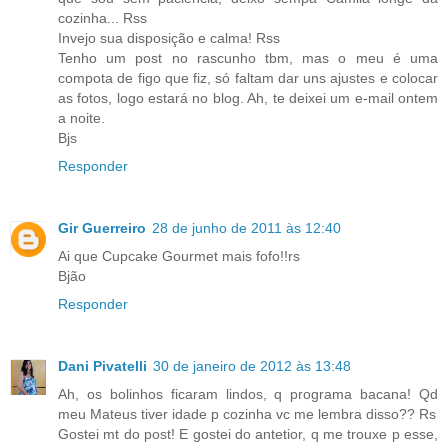
cozinha... Rss
Invejo sua disposição e calma! Rss
Tenho um post no rascunho tbm, mas o meu é uma
compota de figo que fiz, só faltam dar uns ajustes e colocar
as fotos, logo estará no blog. Ah, te deixei um e-mail ontem
a noite.
Bjs
Responder
Gir Guerreiro
28 de junho de 2011 às 12:40
Ai que Cupcake Gourmet mais fofo!!rs
Bjão
Responder
Dani Pivatelli
30 de janeiro de 2012 às 13:48
Ah, os bolinhos ficaram lindos, q programa bacana! Qd
meu Mateus tiver idade p cozinha vc me lembra disso?? Rs
Gostei mt do post! E gostei do antetior, q me trouxe p esse,