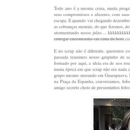
Todo ano é a mesma coisa, muita progr
seus compromissos e afazeres, com suas
escapa. E quando vai chegando dezembro, 
as cobranças mentais, do que fizemos, d
atormentando nosso juízo.... kkkkkkkk
entregar encomendas em cima da hora
con
E no scrap não é diferente, queremos con
passada reunimos nosso grupinho de scr
formado por aqui, a ideia era de nos reu
numa época em que scrap não era nada con
grupo mesmo morando em Guarapuava. No
na Praça da Espanha, conversamos, fofo
amigo secreto cheio de presentinhos fofos