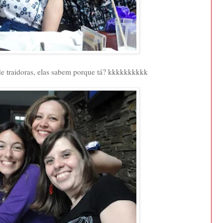
 de traidoras, elas sabem porque tá? kkkkkkkkkk