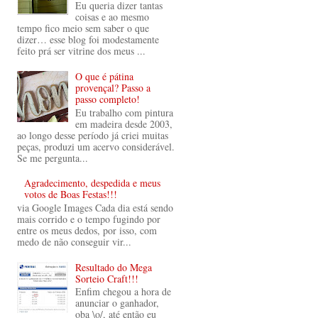
Eu queria dizer tantas
coisas e ao mesmo
tempo fico meio sem saber o que
dizer… esse blog foi modestamente
feito prá ser vitrine dos meus ...
O que é pátina
provençal? Passo a
passo completo!
Eu trabalho com pintura
em madeira desde 2003,
ao longo desse período já criei muitas
peças, produzi um acervo considerável.
Se me pergunta...
Agradecimento, despedida e meus
votos de Boas Festas!!!
via Google Images Cada dia está sendo
mais corrido e o tempo fugindo por
entre os meus dedos, por isso, com
medo de não conseguir vir...
Resultado do Mega
Sorteio Craft!!!
Enfim chegou a hora de
anunciar o ganhador,
oba \o/, até então eu