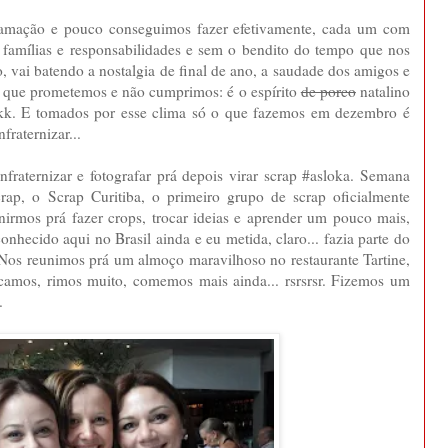
amação e pouco conseguimos fazer efetivamente, cada um com
 famílias e responsabilidades e sem o bendito do tempo que nos
vai batendo a nostalgia de final de ano, a saudade dos amigos e
o que prometemos e não cumprimos: é o espírito
de porco
natalino
kkk. E tomados por esse clima só o que fazemos em dezembro é
fraternizar...
fraternizar e fotografar prá depois virar scrap #asloka. Semana
ap, o Scrap Curitiba, o primeiro grupo de scrap oficialmente
nirmos prá fazer crops, trocar ideias e aprender um pouco mais,
hecido aqui no Brasil ainda e eu metida, claro... fazia parte do
s reunimos prá um almoço maravilhoso no restaurante Tartine,
camos, rimos muito, comemos mais ainda... rsrsrsr. Fizemos um
.