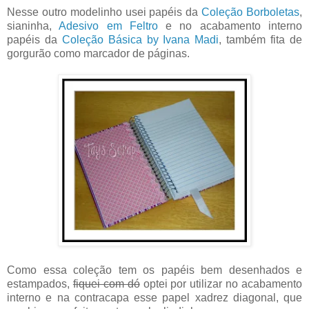
Nesse outro modelinho usei papéis da
Coleção Borboletas
,
sianinha,
Adesivo em Feltro
e no acabamento interno
papéis da
Coleção Básica by Ivana Madi
, também fita de
gorgurão como marcador de páginas.
Como essa coleção tem os papéis bem desenhados e
estampados,
fiquei com dó
optei por utilizar no acabamento
interno e na contracapa esse papel xadrez diagonal, que