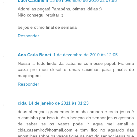
Luci Cardinelli
13 de novembro de 2010 às 07:55
Adorei as peças! Parabéns, ótimas idéias :)
Não consegui retuitar :(
beijos e ótimo final de semana
Responder
Ana Carla Benet
1 de dezembro de 2010 às 12:05
Nossa ... tudo lindo. Já trabalhei com esse papel. Fiz uma
caixa pro meu closet e umas caxinhas para pincéis de
maquiagem.
Responder
cida
14 de janeiro de 2011 às 01:23
deus abençoei grandemente minha amada e creio jesus é
o caminho por isso tu és a bençao do senhor jesus.gostaria
de saber se os vasos pode ir agua mei email é
cida.casemiro@hotmail.com e tbm fico no aguardo das
apostilhas sobre os vasos fique na paz do senhor jesus tu e