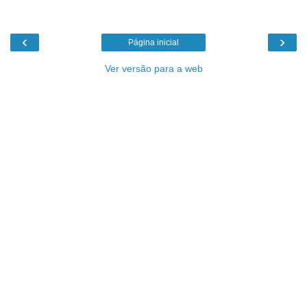
‹
›
Página inicial
Ver versão para a web