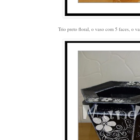
Trio preto floral, o vaso com 5 faces, o 