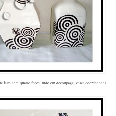
 de leite com quatro faces, tudo em decoupage, esses coordenados