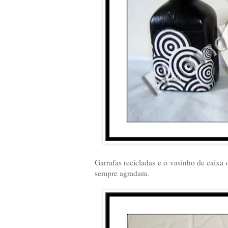
Garrafas recicladas e o vasinho de caixa
sempre agradam.