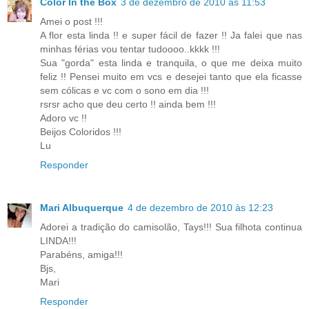
Color In the Box
3 de dezembro de 2010 às 11:53
Amei o post !!!
A flor esta linda !! e super fácil de fazer !! Ja falei que nas
minhas férias vou tentar tudoooo..kkkk !!!
Sua "gorda" esta linda e tranquila, o que me deixa muito
feliz !! Pensei muito em vcs e desejei tanto que ela ficasse
sem cólicas e vc com o sono em dia !!!
rsrsr acho que deu certo !! ainda bem !!!
Adoro vc !!
Beijos Coloridos !!!
Lu
Responder
Mari Albuquerque
4 de dezembro de 2010 às 12:23
Adorei a tradição do camisolão, Tays!!! Sua filhota continua
LINDA!!!
Parabéns, amiga!!!
Bjs,
Mari
Responder