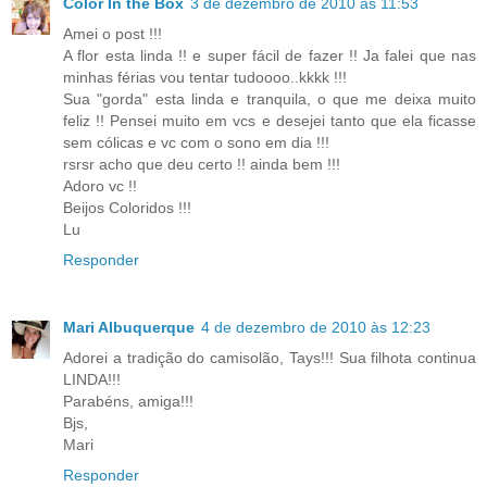
Color In the Box
3 de dezembro de 2010 às 11:53
Amei o post !!!
A flor esta linda !! e super fácil de fazer !! Ja falei que nas
minhas férias vou tentar tudoooo..kkkk !!!
Sua "gorda" esta linda e tranquila, o que me deixa muito
feliz !! Pensei muito em vcs e desejei tanto que ela ficasse
sem cólicas e vc com o sono em dia !!!
rsrsr acho que deu certo !! ainda bem !!!
Adoro vc !!
Beijos Coloridos !!!
Lu
Responder
Mari Albuquerque
4 de dezembro de 2010 às 12:23
Adorei a tradição do camisolão, Tays!!! Sua filhota continua
LINDA!!!
Parabéns, amiga!!!
Bjs,
Mari
Responder