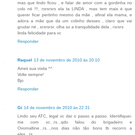
mas que lindo ficou , e falar de amor com a gordinha no
colo né !!!, rsrsrsrs ela ta LINDA , mas tem mais é que
querer ficar pertinho mesmo da mãe , afinal ela mama, e
adora a mãe que da um colinho desses , claro que vai
grudar né , srsrsrsr, olha so a tranquilidade dela , rsrsrs
linda felicidade para vc
Responder
Raquel
13 de novembro de 2010 às 20:10
Ameii sua visita ^^
Volte sempre!
Bjo
Responder
Gi
14 de novembro de 2010 às 22:31
Lindo seu ATC, legal vc dar o passo a passo. Identifiquei-
me com vc...rs...qdo falou do brigadeiro e
Ovomaltine...rs...,nos dias não tão bons tb recorro a
eles...rs