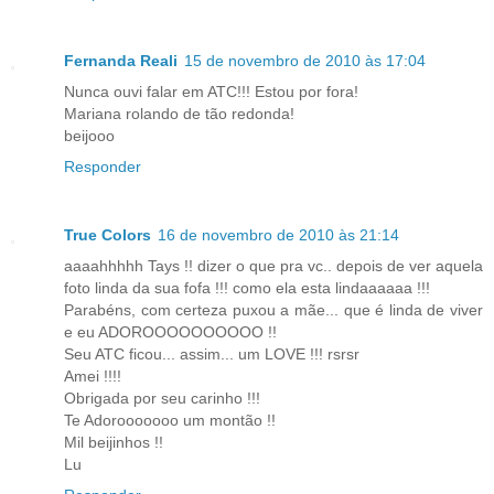
Fernanda Reali
15 de novembro de 2010 às 17:04
Nunca ouvi falar em ATC!!! Estou por fora!
Mariana rolando de tão redonda!
beijooo
Responder
True Colors
16 de novembro de 2010 às 21:14
aaaahhhhh Tays !! dizer o que pra vc.. depois de ver aquela
foto linda da sua fofa !!! como ela esta lindaaaaaa !!!
Parabéns, com certeza puxou a mãe... que é linda de viver
e eu ADOROOOOOOOOOO !!
Seu ATC ficou... assim... um LOVE !!! rsrsr
Amei !!!!
Obrigada por seu carinho !!!
Te Adorooooooo um montão !!
Mil beijinhos !!
Lu