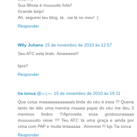
Sua filhota é muuuuito fofa!!
Grande beijo!
Ah, seguirei teu blog, tá...vai lá no meu! :)
Responder
Wlly Juliana
15 de novembro de 2010 às 12:57
Seu ATC está lindo. Ameeeeei!!
bjos!!
Responder
tia ionca @---;---
15 de novembro de 2010 às 16:11
Que coisa maaaaaaaaaaaais linda do céu é essa !!! Queria
tanto ter tido uma menina maaais papai do céu me deu 3
meninos lindos !!!Aproveita essa gostosuraaaaa
muuuuuuito visse !!!! Teu ATC tá uma graça e ainda por
cima com PAP e muita tintaaaaa . Ammmei !!! bjs Tia ionca
Responder