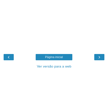
‹
›
Página inicial
Ver versão para a web