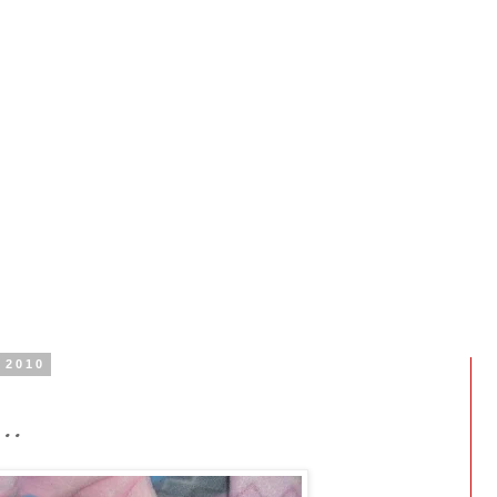
 2010
..