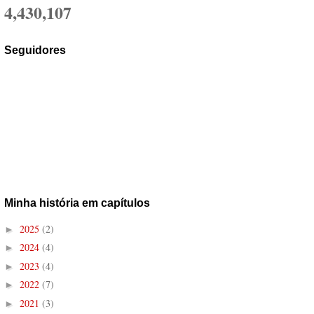
4,430,107
Seguidores
Minha história em capítulos
2025
(2)
►
2024
(4)
►
2023
(4)
►
2022
(7)
►
2021
(3)
►