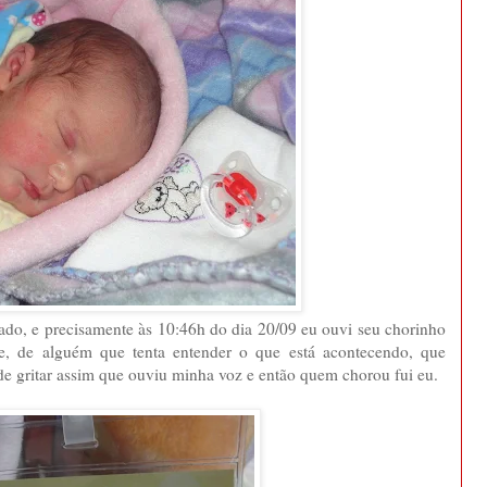
ado, e precisamente às 10:46h do dia 20/09 eu ouvi seu chorinho
te, de alguém que tenta entender o que está acontecendo, que
 de gritar assim que ouviu minha voz e então quem chorou fui eu.