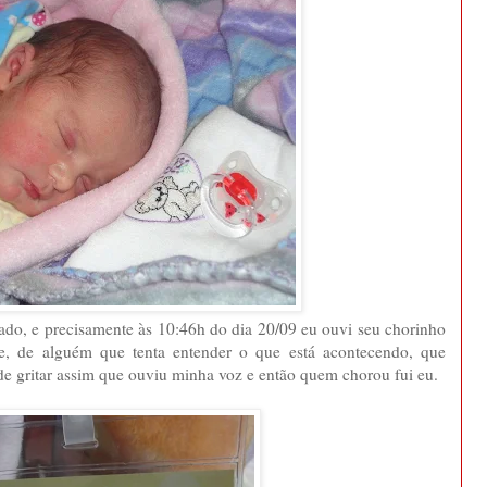
ado, e precisamente às 10:46h do dia 20/09 eu ouvi seu chorinho
te, de alguém que tenta entender o que está acontecendo, que
 de gritar assim que ouviu minha voz e então quem chorou fui eu.