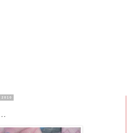
 2010
..