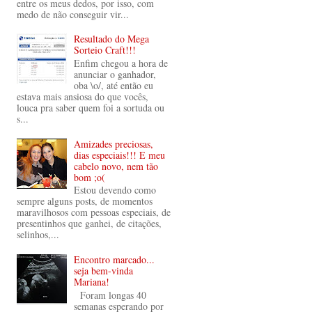
entre os meus dedos, por isso, com
medo de não conseguir vir...
Resultado do Mega
Sorteio Craft!!!
Enfim chegou a hora de
anunciar o ganhador,
oba \o/, até então eu
estava mais ansiosa do que vocês,
louca pra saber quem foi a sortuda ou
s...
Amizades preciosas,
dias especiais!!! E meu
cabelo novo, nem tão
bom ;o(
Estou devendo como
sempre alguns posts, de momentos
maravilhosos com pessoas especiais, de
presentinhos que ganhei, de citações,
selinhos,...
Encontro marcado...
seja bem-vinda
Mariana!
Foram longas 40
semanas esperando por