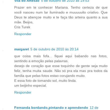
Vila do Artesão
5 de outubro de 2010 às 19:53
Prazer em te conhecer Mariana. Tenho certeza de que
você nasceu num lar iluminado e muuuuuito criativo. Que
Deus te abençoe muito e te faça tão arteira quanto a sua
mãe. Beijos,
Cris Turek
Responder
margaret
5 de outubro de 2010 às 20:14
que coisa mais fofa... fiquei aqui babando nas fotos,
sentindo a emoção pelas palavras.
desejo de coração que esse toquinho de gente seja muito
feliz, tenha muita saude. Não só pra ela mas pra todos da
familia que pelas fotos estao corujando muito.
E essa foto de tomando sol, muito linda.
um beijinho especial.
Responder
Fernanda bordando,pintando e aprendendo
12 de