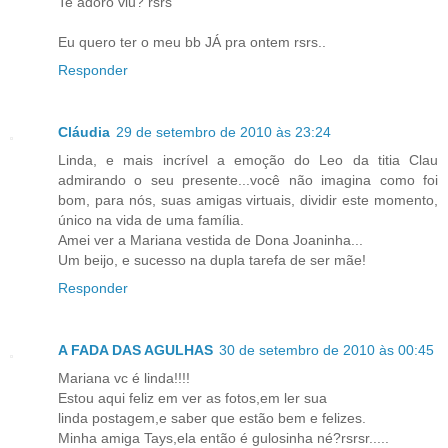
Te adoro viu? rsrs
Eu quero ter o meu bb JÁ pra ontem rsrs..
Responder
Cláudia
29 de setembro de 2010 às 23:24
Linda, e mais incrível a emoção do Leo da titia Clau
admirando o seu presente...você não imagina como foi
bom, para nós, suas amigas virtuais, dividir este momento,
único na vida de uma família.
Amei ver a Mariana vestida de Dona Joaninha...
Um beijo, e sucesso na dupla tarefa de ser mãe!
Responder
A FADA DAS AGULHAS
30 de setembro de 2010 às 00:45
Mariana vc é linda!!!!
Estou aqui feliz em ver as fotos,em ler sua
linda postagem,e saber que estão bem e felizes.
Minha amiga Tays,ela então é gulosinha né?rsrsr.....