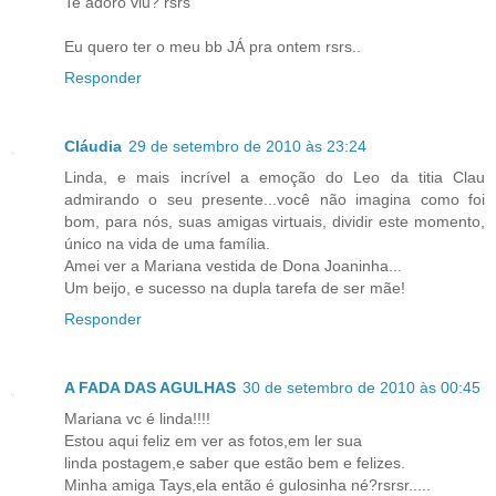
Te adoro viu? rsrs
Eu quero ter o meu bb JÁ pra ontem rsrs..
Responder
Cláudia
29 de setembro de 2010 às 23:24
Linda, e mais incrível a emoção do Leo da titia Clau
admirando o seu presente...você não imagina como foi
bom, para nós, suas amigas virtuais, dividir este momento,
único na vida de uma família.
Amei ver a Mariana vestida de Dona Joaninha...
Um beijo, e sucesso na dupla tarefa de ser mãe!
Responder
A FADA DAS AGULHAS
30 de setembro de 2010 às 00:45
Mariana vc é linda!!!!
Estou aqui feliz em ver as fotos,em ler sua
linda postagem,e saber que estão bem e felizes.
Minha amiga Tays,ela então é gulosinha né?rsrsr.....