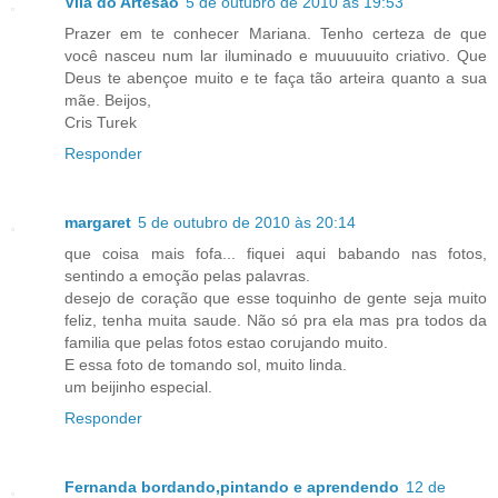
Vila do Artesão
5 de outubro de 2010 às 19:53
Prazer em te conhecer Mariana. Tenho certeza de que
você nasceu num lar iluminado e muuuuuito criativo. Que
Deus te abençoe muito e te faça tão arteira quanto a sua
mãe. Beijos,
Cris Turek
Responder
margaret
5 de outubro de 2010 às 20:14
que coisa mais fofa... fiquei aqui babando nas fotos,
sentindo a emoção pelas palavras.
desejo de coração que esse toquinho de gente seja muito
feliz, tenha muita saude. Não só pra ela mas pra todos da
familia que pelas fotos estao corujando muito.
E essa foto de tomando sol, muito linda.
um beijinho especial.
Responder
Fernanda bordando,pintando e aprendendo
12 de