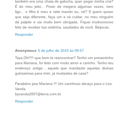
também era uma chata de galocha, quer pegar minha cria?
É do meu jeito... Posei de megera algumas vezes, nem
ligo... o filho é meu e nele mando eu, né? E quem quiser
que seja diferente, faça um e vá cuidar, no meu ninguém
dá palpite e vai muito bem obrigada. Fiquei muitooooooo
feliz de receber tua visitinha, saudades de você. Beijocas.
Responder
Anonymous
5 de julho de 2010 às 09:57
Tays,Oh!!!!! que bom te reencontrar!! Tenho um presentinho
para Mariana, foi feito com muito amor e carinho. Tenho teu
endereço antigo , aquele que mandaste aquelas divinas
guloseimas para mim, já mudastes de casa?
Parabéns pea Mariana !!! Um carinhoso abraço para o Leo.
Vanda.
byvanda2007@terra.com.br
Responder