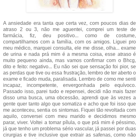
A ansiedade era tanta que certa vez, com poucos dias de
atraso 2 ou 3, não me aguentei, comprei um teste de
farmácia, fiz, deu positivo... como de costume,
compartilhamos com a família, com os amigos. Liguei pro
meu médico, marquei consulta, ele me disse, olha... exame
de urina e nada prá mim é a mesma coisa, esse atraso é
muito pequeno ainda, mas vamos confirmar com o Bhcg,
dito e feito: negativo... Eu não sei que sensação foi pior, se
as perdas que tive ou essa frustração, lembro de ter aberto o
exame e ficado muda, paralisada. Lembro de como me senti
incapaz, incompetente, envergonhada pelo equívoco.
Passado isso, parei tudo e repensei, decidi não mais fazer
disso uma busca, uma obcessão, aprendi que às vezes a
gente quer tanto algo que somatiza e acho que foi isso que
me aconteceu, sentia os sintomas. Fiquei tão revoltada com
aquilo, conversei com meu marido e decidimos mesmo
parar, viver. Voltei a tomar pílula, o que prá mim é péssimo,
já que tenho um problema sério vascular, já passei por duas
cirurgias e tive inclusive que extrair as safenas, como não