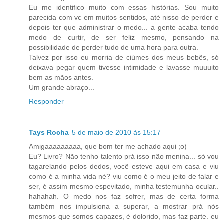
Eu me identifico muito com essas histórias. Sou muito
parecida com vc em muitos sentidos, até nisso de perder e
depois ter que administrar o medo... a gente acaba tendo
medo de curtir, de ser feliz mesmo, pensando na
possibilidade de perder tudo de uma hora para outra.
Talvez por isso eu morria de ciúmes dos meus bebês, só
deixava pegar quem tivesse intimidade e lavasse muuuito
bem as mãos antes.
Um grande abraço...
Responder
Tays Rocha
5 de maio de 2010 às 15:17
Amigaaaaaaaaa, que bom ter me achado aqui ;o)
Eu? Livro? Não tenho talento prá isso não menina... só vou
tagarelando pelos dedos, você esteve aqui em casa e viu
como é a minha vida né? viu como é o meu jeito de falar e
ser, é assim mesmo espevitado, minha testemunha ocular..
hahahah. O medo nos faz sofrer, mas de certa forma
também nos impulsiona a superar, a mostrar prá nós
mesmos que somos capazes, é dolorido, mas faz parte. eu