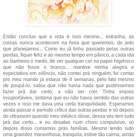
Então concluo que a vida é isso mesmo... estranha, as
coisas nunca acontecem na hora que queremos, do jeito
que planejamos... Como eu já tinha passado pelas outras
perdas, fiquei feliz e ao mesmo tempo em pânico, a cada ida
ao banheiro o medo, de ver qualquer cor no papel higiênico
que não fosse o branco... mantive minha alegria e
expectativa em silêncio, não contei prá ninguém, fui contar
pro meu marido já estava de 8 semanas, pelo fato mesmo
de poupá-lo, sabia que não havia nada que pudéssemos
fazer prá dar certo, a não ser crer. Tinha enjoos
insuportáveis, sintoma que eu não havia sentido das outras
vezes e isso me dava uma certa tranquilidade. Esperamos
ainda passar o período crítico das outras perdas e só depois
do ultrassom quando meu médico disse, dessa vez tem tudo
prá dar certo... e eu desabei num choro compulsivo, só
depois disso contamos prás famílias. Mesmo tendo sido
uma gravidez maravilhosa, tranquila, estive tão calma, ainda