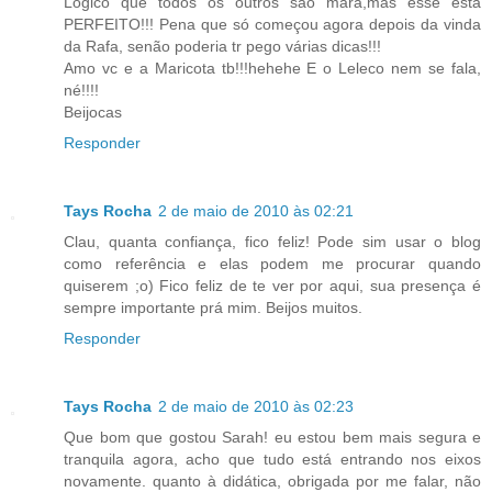
Lógico que todos os outros são mara,mas esse esta
PERFEITO!!! Pena que só começou agora depois da vinda
da Rafa, senão poderia tr pego várias dicas!!!
Amo vc e a Maricota tb!!!hehehe E o Leleco nem se fala,
né!!!!
Beijocas
Responder
Tays Rocha
2 de maio de 2010 às 02:21
Clau, quanta confiança, fico feliz! Pode sim usar o blog
como referência e elas podem me procurar quando
quiserem ;o) Fico feliz de te ver por aqui, sua presença é
sempre importante prá mim. Beijos muitos.
Responder
Tays Rocha
2 de maio de 2010 às 02:23
Que bom que gostou Sarah! eu estou bem mais segura e
tranquila agora, acho que tudo está entrando nos eixos
novamente. quanto à didática, obrigada por me falar, não