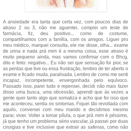
A ansiedade era tanta que certa vez, com poucos dias de
atraso 2 ou 3, não me aguentei, comprei um teste de
farmácia, fiz, deu positivo... como de costume,
compartilhamos com a família, com os amigos. Liguei pro
meu médico, marquei consulta, ele me disse, olha... exame
de urina e nada prá mim é a mesma coisa, esse atraso é
muito pequeno ainda, mas vamos confirmar com o Bhcg,
dito e feito: negativo... Eu não sei que sensação foi pior, se
as perdas que tive ou essa frustração, lembro de ter aberto o
exame e ficado muda, paralisada. Lembro de como me senti
incapaz, incompetente, envergonhada pelo equívoco.
Passado isso, parei tudo e repensei, decidi não mais fazer
disso uma busca, uma obcessão, aprendi que às vezes a
gente quer tanto algo que somatiza e acho que foi isso que
me aconteceu, sentia os sintomas. Fiquei tão revoltada com
aquilo, conversei com meu marido e decidimos mesmo
parar, viver. Voltei a tomar pílula, o que prá mim é péssimo,
já que tenho um problema sério vascular, já passei por duas
cirurgias e tive inclusive que extrair as safenas, como não