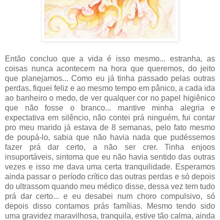
Então concluo que a vida é isso mesmo... estranha, as
coisas nunca acontecem na hora que queremos, do jeito
que planejamos... Como eu já tinha passado pelas outras
perdas, fiquei feliz e ao mesmo tempo em pânico, a cada ida
ao banheiro o medo, de ver qualquer cor no papel higiênico
que não fosse o branco... mantive minha alegria e
expectativa em silêncio, não contei prá ninguém, fui contar
pro meu marido já estava de 8 semanas, pelo fato mesmo
de poupá-lo, sabia que não havia nada que pudéssemos
fazer prá dar certo, a não ser crer. Tinha enjoos
insuportáveis, sintoma que eu não havia sentido das outras
vezes e isso me dava uma certa tranquilidade. Esperamos
ainda passar o período crítico das outras perdas e só depois
do ultrassom quando meu médico disse, dessa vez tem tudo
prá dar certo... e eu desabei num choro compulsivo, só
depois disso contamos prás famílias. Mesmo tendo sido
uma gravidez maravilhosa, tranquila, estive tão calma, ainda