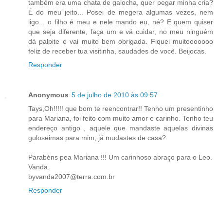
também era uma chata de galocha, quer pegar minha cria?
É do meu jeito... Posei de megera algumas vezes, nem
ligo... o filho é meu e nele mando eu, né? E quem quiser
que seja diferente, faça um e vá cuidar, no meu ninguém
dá palpite e vai muito bem obrigada. Fiquei muitooooooo
feliz de receber tua visitinha, saudades de você. Beijocas.
Responder
Anonymous
5 de julho de 2010 às 09:57
Tays,Oh!!!!! que bom te reencontrar!! Tenho um presentinho
para Mariana, foi feito com muito amor e carinho. Tenho teu
endereço antigo , aquele que mandaste aquelas divinas
guloseimas para mim, já mudastes de casa?
Parabéns pea Mariana !!! Um carinhoso abraço para o Leo.
Vanda.
byvanda2007@terra.com.br
Responder