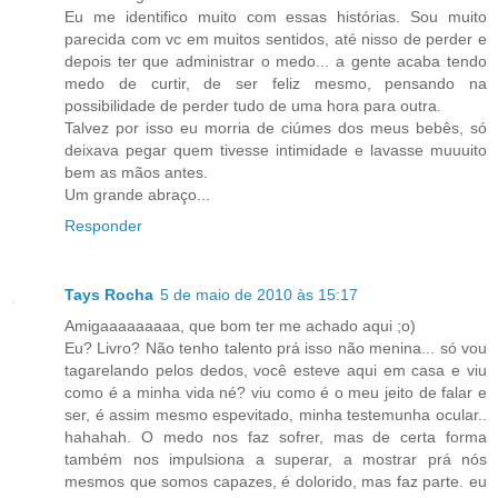
Eu me identifico muito com essas histórias. Sou muito
parecida com vc em muitos sentidos, até nisso de perder e
depois ter que administrar o medo... a gente acaba tendo
medo de curtir, de ser feliz mesmo, pensando na
possibilidade de perder tudo de uma hora para outra.
Talvez por isso eu morria de ciúmes dos meus bebês, só
deixava pegar quem tivesse intimidade e lavasse muuuito
bem as mãos antes.
Um grande abraço...
Responder
Tays Rocha
5 de maio de 2010 às 15:17
Amigaaaaaaaaa, que bom ter me achado aqui ;o)
Eu? Livro? Não tenho talento prá isso não menina... só vou
tagarelando pelos dedos, você esteve aqui em casa e viu
como é a minha vida né? viu como é o meu jeito de falar e
ser, é assim mesmo espevitado, minha testemunha ocular..
hahahah. O medo nos faz sofrer, mas de certa forma
também nos impulsiona a superar, a mostrar prá nós
mesmos que somos capazes, é dolorido, mas faz parte. eu