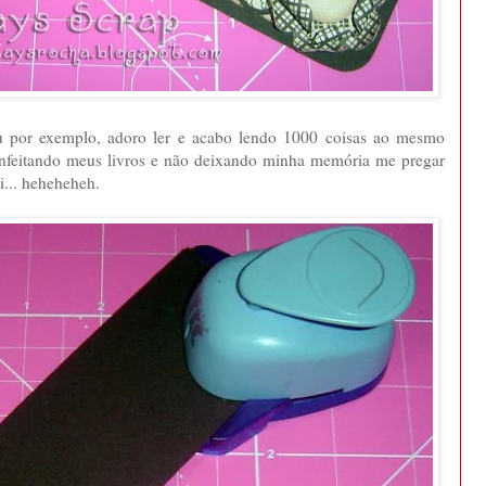
eu por exemplo, adoro ler e acabo lendo 1000 coisas ao mesmo
enfeitando meus livros e não deixando minha memória me pregar
i... heheheheh.