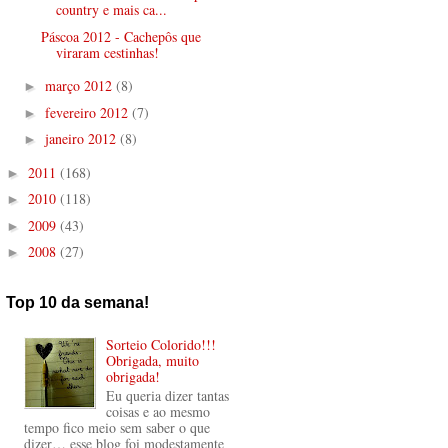
country e mais ca...
Páscoa 2012 - Cachepôs que
viraram cestinhas!
março 2012
(8)
►
fevereiro 2012
(7)
►
janeiro 2012
(8)
►
2011
(168)
►
2010
(118)
►
2009
(43)
►
2008
(27)
►
Top 10 da semana!
Sorteio Colorido!!!
Obrigada, muito
obrigada!
Eu queria dizer tantas
coisas e ao mesmo
tempo fico meio sem saber o que
dizer… esse blog foi modestamente