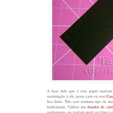
A base dele que é esse papel marrom 
sustentação à ele, nesse caso eu usei
Car
fica lindo. Não usei nenhum tipo de mo
tradicionais. Utilizei um
furador de cant
acabamento, na verdade pode ser feito à m