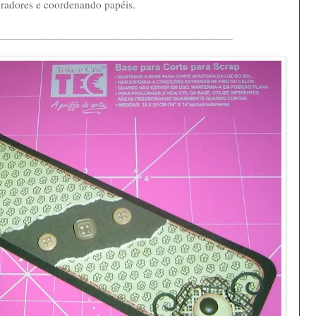
radores e coordenando papéis.
__________________________________________