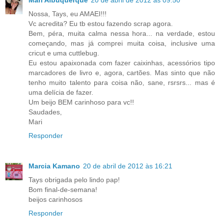
Mari Albuquerque
20 de abril de 2012 às 09:50
Nossa, Tays, eu AMAEI!!!
Vc acredita? Eu tb estou fazendo scrap agora.
Bem, péra, muita calma nessa hora... na verdade, estou
começando, mas já comprei muita coisa, inclusive uma
cricut e uma cuttlebug.
Eu estou apaixonada com fazer caixinhas, acessórios tipo
marcadores de livro e, agora, cartões. Mas sinto que não
tenho muito talento para coisa não, sane, rsrsrs... mas é
uma delícia de fazer.
Um beijo BEM carinhoso para vc!!
Saudades,
Mari
Responder
Marcia Kamano
20 de abril de 2012 às 16:21
Tays obrigada pelo lindo pap!
Bom final-de-semana!
beijos carinhosos
Responder