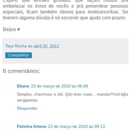
Espero que tenham gostado, que façam muitos prá
embelezar os livros de vocês e prá presentear pessoas
especiais, ficam também ótimos para lembrancinhas. Se
tiverem alguma dúvida é só escrever que ajudo com prazer.
Beijos ♥
Tays Rocha
às
abril 20, 2012
Compartilhar
8 comentários:
Eliane
23 de março de 2010 às 06:49
Simples, charmoso e útil. Qdo tiver mais... manda!!!!mil bjks
sergipanas
Responder
Patinha Arteira
23 de março de 2010 às 08:13