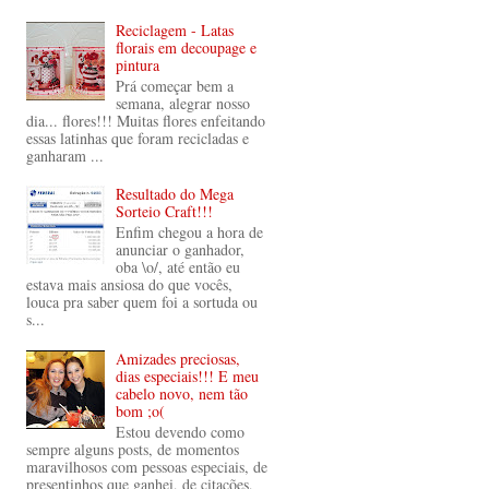
Reciclagem - Latas
florais em decoupage e
pintura
Prá começar bem a
semana, alegrar nosso
dia... flores!!! Muitas flores enfeitando
essas latinhas que foram recicladas e
ganharam ...
Resultado do Mega
Sorteio Craft!!!
Enfim chegou a hora de
anunciar o ganhador,
oba \o/, até então eu
estava mais ansiosa do que vocês,
louca pra saber quem foi a sortuda ou
s...
Amizades preciosas,
dias especiais!!! E meu
cabelo novo, nem tão
bom ;o(
Estou devendo como
sempre alguns posts, de momentos
maravilhosos com pessoas especiais, de
presentinhos que ganhei, de citações,