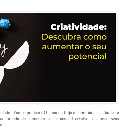
vidade! Vamos praticar? O tema de hoje é sobre táticas, atitudes e
a jornada de aumentar seu potencial criativo, destravar seus
o.