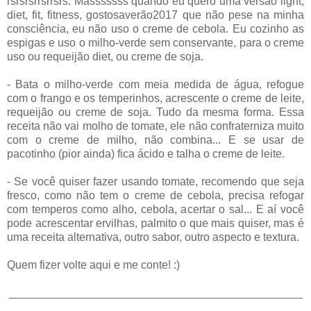
rsrsrsrrsrrsrs. Masssssss quando eu quero uma versão light,
diet, fit, fitness, gostosaverão2017 que não pese na minha
consciência, eu não uso o creme de cebola. Eu cozinho as
espigas e uso o milho-verde sem conservante, para o creme
uso ou requeijão diet, ou creme de soja.
- Bata o milho-verde com meia medida de água, refogue
com o frango e os temperinhos, acrescente o creme de leite,
requeijão ou creme de soja. Tudo da mesma forma. Essa
receita não vai molho de tomate, ele não confraterniza muito
com o creme de milho, não combina... E se usar de
pacotinho (pior ainda) fica ácido e talha o creme de leite.
- Se você quiser fazer usando tomate, recomendo que seja
fresco, como não tem o creme de cebola, precisa refogar
com temperos como alho, cebola, acertar o sal... E aí você
pode acrescentar ervilhas, palmito o que mais quiser, mas é
uma receita alternativa, outro sabor, outro aspecto e textura.
Quem fizer volte aqui e me conte! :)
_______________________________________________
_______________________