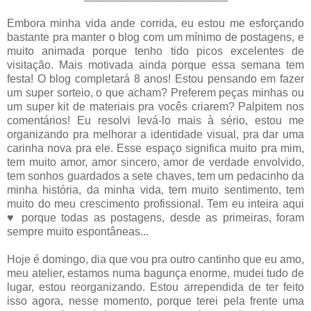
Embora minha vida ande corrida, eu estou me esforçando
bastante pra manter o blog com um mínimo de postagens, e
muito animada porque tenho tido picos excelentes de
visitação. Mais motivada ainda porque essa semana tem
festa! O blog completará 8 anos! Estou pensando em fazer
um super sorteio, o que acham? Preferem peças minhas ou
um super kit de materiais pra vocês criarem? Palpitem nos
comentários! Eu resolvi levá-lo mais à sério, estou me
organizando pra melhorar a identidade visual, pra dar uma
carinha nova pra ele. Esse espaço significa muito pra mim,
tem muito amor, amor sincero, amor de verdade envolvido,
tem sonhos guardados a sete chaves, tem um pedacinho da
minha história, da minha vida, tem muito sentimento, tem
muito do meu crescimento profissional. Tem eu inteira aqui
♥ porque todas as postagens, desde as primeiras, foram
sempre muito espontâneas...
Hoje é domingo, dia que vou pra outro cantinho que eu amo,
meu atelier, estamos numa bagunça enorme, mudei tudo de
lugar, estou reorganizando. Estou arrependida de ter feito
isso agora, nesse momento, porque terei pela frente uma