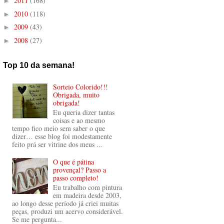
2011
(168)
►
2010
(118)
►
2009
(43)
►
2008
(27)
►
Top 10 da semana!
Sorteio Colorido!!!
Obrigada, muito
obrigada!
Eu queria dizer tantas
coisas e ao mesmo
tempo fico meio sem saber o que
dizer… esse blog foi modestamente
feito prá ser vitrine dos meus ...
O que é pátina
provençal? Passo a
passo completo!
Eu trabalho com pintura
em madeira desde 2003,
ao longo desse período já criei muitas
peças, produzi um acervo considerável.
Se me pergunta...