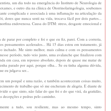
entista, um dia todo na emergência do Instituto de Neurologia de
s exames, e outro dia na clínica de Otorrinolaringologia, soubemos
stante complicada e associada à uma inflamação na articulação da
i, dores que nunca senti na vida, trocava fácil por dois partos...
orfina endovenosa. Causa do DTM: stress, desgaste emocional e
 de parar por completo e foi o que eu fiz, parei. Com a correria,
os pensamentos acelerados... Há 15 dias estou em tratamento, já
o inchado. Me sinto melhor, mais calma e com os pensamentos
nesse período, tudo veio junto, uma avalanche que finalizou com
nda em casa, em repouso absoluto, depois de quase me matar de
tenha parado por aqui, porque olha... Se eu tinha alguma dúvida,
e eu julgava ser...
 tem um porquê e uma razão, e também aconteceram coisas muito,
ecimento de trabalho que só me encheram de alegria. E diante de
ividir o que sinto, não falar do que foi e do que virá, da gratidão,
das decepções e pedras pelo caminho.
mente a tudo, sou resiliente, mas ao mesmo tempo, sinto