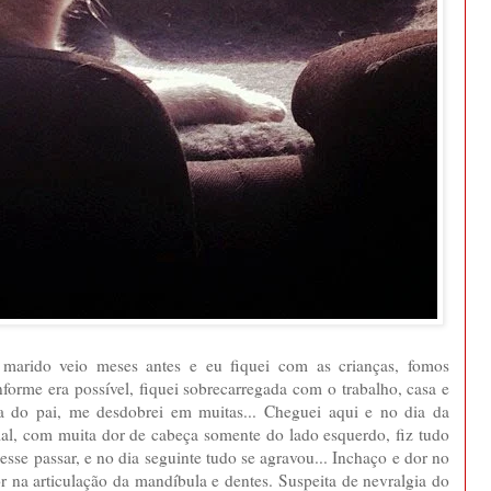
u marido veio meses antes e eu fiquei com as crianças, fomos
forme era possível, fiquei sobrecarregada com o trabalho, casa e
a do pai, me desdobrei em muitas... Cheguei aqui e no dia da
al, com muita dor de cabeça somente do lado esquerdo, fiz tudo
sse passar, e no dia seguinte tudo se agravou... Inchaço e dor no
r na articulação da mandíbula e dentes. Suspeita de nevralgia do