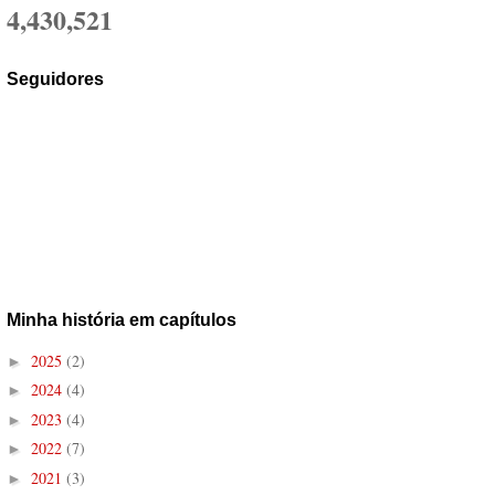
4,430,521
Seguidores
Minha história em capítulos
2025
(2)
►
2024
(4)
►
2023
(4)
►
2022
(7)
►
2021
(3)
►