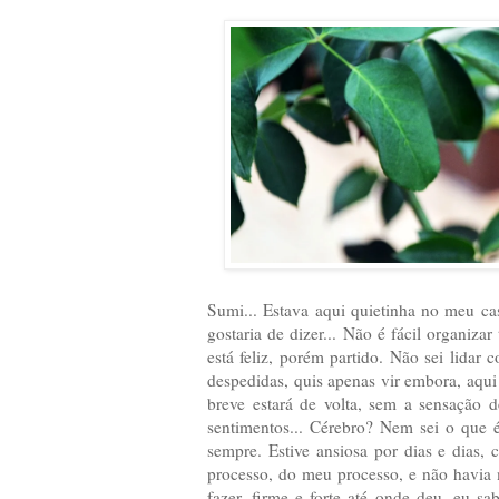
Sumi... Estava aqui quietinha no meu cas
gostaria de dizer... Não é fácil organiz
está feliz, porém partido. Não sei lida
despedidas, quis apenas vir embora, aqui
breve estará de volta, sem a sensação 
sentimentos... Cérebro? Nem sei o que é 
sempre. Estive ansiosa por dias e dias,
processo, do meu processo, e não havia m
fazer, firme e forte até onde deu, eu 