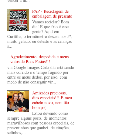
vencer a in...
PAP - Reciclagem de
embalagem de presente
Vamos reciclar? Bom
dia! E que frio é esse
gente? Aqui em
Curitiba, o termômetro desceu aos 5º,
muito gelado, eu detesto e as crianças
s...
Agradecimento, despedida e meus
votos de Boas Festas!!!
via Google Images Cada dia está sendo
mais corrido e o tempo fugindo por
entre os meus dedos, por isso, com
medo de não conseguir vir...
Amizades preciosas,
dias especiais!!! E meu
cabelo novo, nem tão
bom ;o(
Estou devendo como
sempre alguns posts, de momentos
maravilhosos com pessoas especiais, de
presentinhos que ganhei, de citações,
selinhos,...