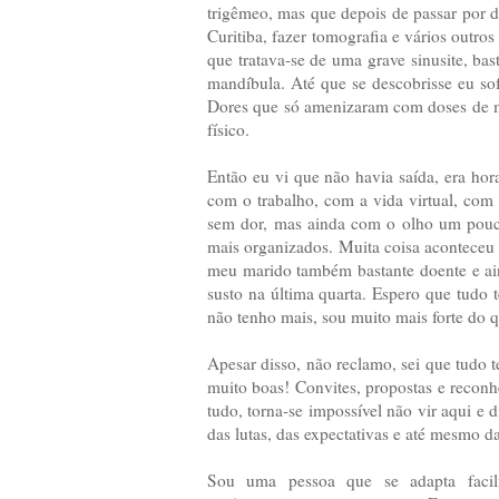
trigêmeo, mas que depois de passar por d
Curitiba, fazer tomografia e vários outro
que tratava-se de uma grave sinusite, ba
mandíbula. Até que se descobrisse eu sofr
Dores que só amenizaram com doses de m
físico.
Então eu vi que não havia saída, era hora
com o trabalho, com a vida virtual, com 
sem dor, mas ainda com o olho um pouc
mais organizados. Muita coisa aconteceu 
meu marido também bastante doente e ai
susto na última quarta. Espero que tudo 
não tenho mais, sou muito mais forte do qu
Apesar disso, não reclamo, sei que tudo
muito boas! Convites, propostas e reconh
tudo, torna-se impossível não vir aqui e d
das lutas, das expectativas e até mesmo 
Sou uma pessoa que se adapta facil