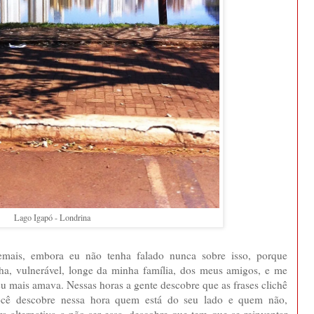
Lago Igapó - Londrina
mais, embora eu não tenha falado nunca sobre isso, porque
nha, vulnerável, longe da minha família, dos meus amigos, e me
eu mais amava. Nessas horas a gente descobre que as frases clichê
ocê descobre nessa hora quem está do seu lado e quem não,
a alternativa a não ser essa, descobre que tem que se reinventar