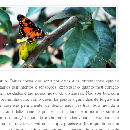
ulo. Tantas coisas que senti por esses dias, outras tantas que eu
ar tantos sentimentos e sensações, expressar o quanto meu coração
r com saudades e tão pouco gosto de distâncias. Não sou boa com
 pra minha casa, como quem foi passar alguns dias de folga e em
de ausência permanente, de deixar nada pra trás. Sou movida a
isso, infelizmente. E por ser assim, tudo se torna mais sofrido
 com o coração apertado e chorando pelos cantos... Faz parte do
uito o que fazer. Enfrentei o que precisava, fiz o que tinha que
sabia que em um dado momento eu desmoronaria e o preço seria