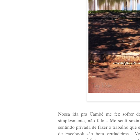
Nossa ida pra Cambé me fez sofrer de
simplesmente, não falo... Me senti sozi
sentindo privada de fazer o trabalho que 
de Facebook são bem verdadeiras... V
descobre que é forte porque não tem outr