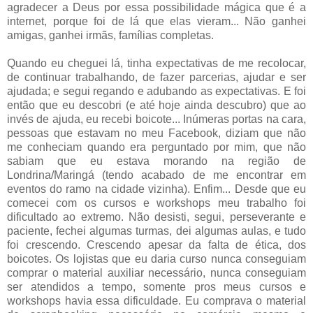
agradecer a Deus por essa possibilidade mágica que é a
internet, porque foi de lá que elas vieram... Não ganhei
amigas, ganhei irmãs, famílias completas.
Quando eu cheguei lá, tinha expectativas de me recolocar,
de continuar trabalhando, de fazer parcerias, ajudar e ser
ajudada; e segui regando e adubando as expectativas. E foi
então que eu descobri (e até hoje ainda descubro) que ao
invés de ajuda, eu recebi boicote... Inúmeras portas na cara,
pessoas que estavam no meu Facebook, diziam que não
me conheciam quando era perguntado por mim, que não
sabiam que eu estava morando na região de
Londrina/Maringá (tendo acabado de me encontrar em
eventos do ramo na cidade vizinha). Enfim... Desde que eu
comecei com os cursos e workshops meu trabalho foi
dificultado ao extremo. Não desisti, segui, perseverante e
paciente, fechei algumas turmas, dei algumas aulas, e tudo
foi crescendo. Crescendo apesar da falta de ética, dos
boicotes. Os lojistas que eu daria curso nunca conseguiam
comprar o material auxiliar necessário, nunca conseguiam
ser atendidos a tempo, somente pros meus cursos e
workshops havia essa dificuldade. Eu comprava o material