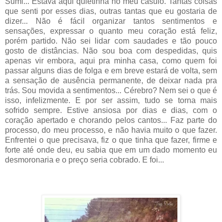
Sumi... Estava aqui quietinha no meu casulo. Tantas coisas
que senti por esses dias, outras tantas que eu gostaria de
dizer... Não é fácil organizar tantos sentimentos e
sensações, expressar o quanto meu coração está feliz,
porém partido. Não sei lidar com saudades e tão pouco
gosto de distâncias. Não sou boa com despedidas, quis
apenas vir embora, aqui pra minha casa, como quem foi
passar alguns dias de folga e em breve estará de volta, sem
a sensação de ausência permanente, de deixar nada pra
trás. Sou movida a sentimentos... Cérebro? Nem sei o que é
isso, infelizmente. E por ser assim, tudo se torna mais
sofrido sempre. Estive ansiosa por dias e dias, com o
coração apertado e chorando pelos cantos... Faz parte do
processo, do meu processo, e não havia muito o que fazer.
Enfrentei o que precisava, fiz o que tinha que fazer, firme e
forte até onde deu, eu sabia que em um dado momento eu
desmoronaria e o preço seria cobrado. E foi...