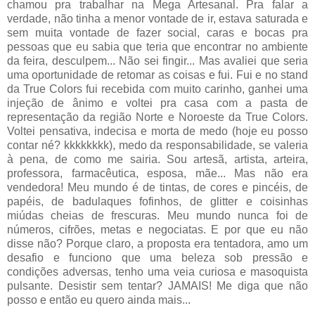
chamou pra trabalhar na Mega Artesanal. Pra falar a
verdade, não tinha a menor vontade de ir, estava saturada e
sem muita vontade de fazer social, caras e bocas pra
pessoas que eu sabia que teria que encontrar no ambiente
da feira, desculpem... Não sei fingir... Mas avaliei que seria
uma oportunidade de retomar as coisas e fui. Fui e no stand
da True Colors fui recebida com muito carinho, ganhei uma
injeção de ânimo e voltei pra casa com a pasta de
representação da região Norte e Noroeste da True Colors.
Voltei pensativa, indecisa e morta de medo (hoje eu posso
contar né? kkkkkkkk), medo da responsabilidade, se valeria
à pena, de como me sairia. Sou artesã, artista, arteira,
professora, farmacêutica, esposa, mãe... Mas não era
vendedora! Meu mundo é de tintas, de cores e pincéis, de
papéis, de badulaques fofinhos, de glitter e coisinhas
miúdas cheias de frescuras. Meu mundo nunca foi de
números, cifrões, metas e negociatas. E por que eu não
disse não? Porque claro, a proposta era tentadora, amo um
desafio e funciono que uma beleza sob pressão e
condições adversas, tenho uma veia curiosa e masoquista
pulsante. Desistir sem tentar? JAMAIS! Me diga que não
posso e então eu quero ainda mais...