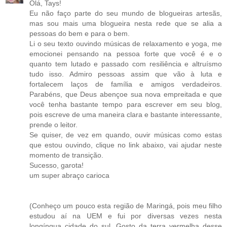
Olá, Tays!
Eu não faço parte do seu mundo de blogueiras artesãs,
mas sou mais uma blogueira nesta rede que se alia a
pessoas do bem e para o bem.
Li o seu texto ouvindo músicas de relaxamento e yoga, me
emocionei pensando na pessoa forte que você é e o
quanto tem lutado e passado com resiliência e altruísmo
tudo isso. Admiro pessoas assim que vão à luta e
fortalecem laços de família e amigos verdadeiros.
Parabéns, que Deus abençoe sua nova empreitada e que
você tenha bastante tempo para escrever em seu blog,
pois escreve de uma maneira clara e bastante interessante,
prende o leitor.
Se quiser, de vez em quando, ouvir músicas como estas
que estou ouvindo, clique no link abaixo, vai ajudar neste
momento de transição.
Sucesso, garota!
um super abraço carioca
(Conheço um pouco esta região de Maringá, pois meu filho
estudou aí na UEM e fui por diversas vezes nesta
longínqua cidade do sul. Gosto da terra vermelha desse