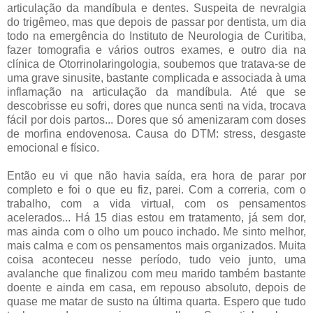
articulação da mandíbula e dentes. Suspeita de nevralgia
do trigêmeo, mas que depois de passar por dentista, um dia
todo na emergência do Instituto de Neurologia de Curitiba,
fazer tomografia e vários outros exames, e outro dia na
clínica de Otorrinolaringologia, soubemos que tratava-se de
uma grave sinusite, bastante complicada e associada à uma
inflamação na articulação da mandíbula. Até que se
descobrisse eu sofri, dores que nunca senti na vida, trocava
fácil por dois partos... Dores que só amenizaram com doses
de morfina endovenosa. Causa do DTM: stress, desgaste
emocional e físico.
Então eu vi que não havia saída, era hora de parar por
completo e foi o que eu fiz, parei. Com a correria, com o
trabalho, com a vida virtual, com os pensamentos
acelerados... Há 15 dias estou em tratamento, já sem dor,
mas ainda com o olho um pouco inchado. Me sinto melhor,
mais calma e com os pensamentos mais organizados. Muita
coisa aconteceu nesse período, tudo veio junto, uma
avalanche que finalizou com meu marido também bastante
doente e ainda em casa, em repouso absoluto, depois de
quase me matar de susto na última quarta. Espero que tudo