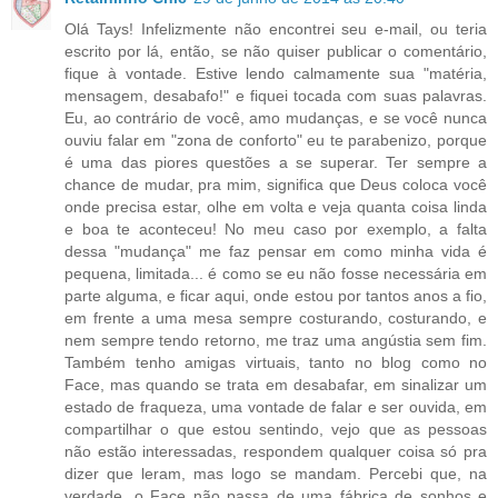
Olá Tays! Infelizmente não encontrei seu e-mail, ou teria
escrito por lá, então, se não quiser publicar o comentário,
fique à vontade. Estive lendo calmamente sua "matéria,
mensagem, desabafo!" e fiquei tocada com suas palavras.
Eu, ao contrário de você, amo mudanças, e se você nunca
ouviu falar em "zona de conforto" eu te parabenizo, porque
é uma das piores questões a se superar. Ter sempre a
chance de mudar, pra mim, significa que Deus coloca você
onde precisa estar, olhe em volta e veja quanta coisa linda
e boa te aconteceu! No meu caso por exemplo, a falta
dessa "mudança" me faz pensar em como minha vida é
pequena, limitada... é como se eu não fosse necessária em
parte alguma, e ficar aqui, onde estou por tantos anos a fio,
em frente a uma mesa sempre costurando, costurando, e
nem sempre tendo retorno, me traz uma angústia sem fim.
Também tenho amigas virtuais, tanto no blog como no
Face, mas quando se trata em desabafar, em sinalizar um
estado de fraqueza, uma vontade de falar e ser ouvida, em
compartilhar o que estou sentindo, vejo que as pessoas
não estão interessadas, respondem qualquer coisa só pra
dizer que leram, mas logo se mandam. Percebi que, na
verdade, o Face não passa de uma fábrica de sonhos e