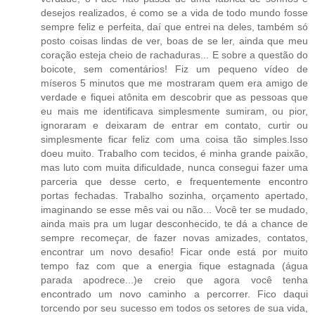
desejos realizados, é como se a vida de todo mundo fosse
sempre feliz e perfeita, daí que entrei na deles, também só
posto coisas lindas de ver, boas de se ler, ainda que meu
coração esteja cheio de rachaduras... E sobre a questão do
boicote, sem comentários! Fiz um pequeno vídeo de
míseros 5 minutos que me mostraram quem era amigo de
verdade e fiquei atônita em descobrir que as pessoas que
eu mais me identificava simplesmente sumiram, ou pior,
ignoraram e deixaram de entrar em contato, curtir ou
simplesmente ficar feliz com uma coisa tão simples.Isso
doeu muito. Trabalho com tecidos, é minha grande paixão,
mas luto com muita dificuldade, nunca consegui fazer uma
parceria que desse certo, e frequentemente encontro
portas fechadas. Trabalho sozinha, orçamento apertado,
imaginando se esse mês vai ou não... Você ter se mudado,
ainda mais pra um lugar desconhecido, te dá a chance de
sempre recomeçar, de fazer novas amizades, contatos,
encontrar um novo desafio! Ficar onde está por muito
tempo faz com que a energia fique estagnada (água
parada apodrece...)e creio que agora você tenha
encontrado um novo caminho a percorrer. Fico daqui
torcendo por seu sucesso em todos os setores de sua vida,