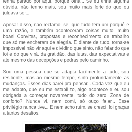
tenha parado por aqui, porque olha... Se eu tinha alguma
dúvida, não tenho mais, sou muito mais forte do que eu
julgava ser...
Apesar disso, não reclamo, sei que tudo tem um porquê e
uma razão, e também aconteceram coisas muito, muito
boas! Convites, propostas e reconhecimento de trabalho
que só me encheram de alegria. E diante de tudo, torna-se
impossível não vir aqui e dividir o que sinto, não falar do que
foi e do que virá, da gratidão, das lutas, das expectativas e
até mesmo das decepções e pedras pelo caminho.
Sou uma pessoa que se adapta facilmente a tudo, sou
resiliente, mas ao mesmo tempo, sinto profundamente as
mudanças. Esses dias parei pra pensar... Cada vez que eu
me adapto, que eu me estabilizo, algo acontece e eu sou
obrigada a começar novamente, tudo do zero. Zona de
conforto? Nunca vi, nem comi, só ouço falar... Esse
privilégio nunca tive... E nem acho ruim, se cresci, foi graças
a tantos desafios.