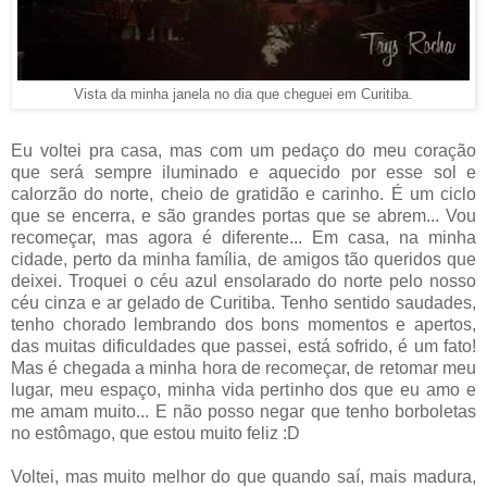
Vista da minha janela no dia que cheguei em Curitiba.
Eu voltei pra casa, mas com um pedaço do meu coração
que será sempre iluminado e aquecido por esse sol e
calorzão do norte, cheio de gratidão e carinho. É um ciclo
que se encerra, e são grandes portas que se abrem... Vou
recomeçar, mas agora é diferente... Em casa, na minha
cidade, perto da minha família, de amigos tão queridos que
deixei. Troquei o céu azul ensolarado do norte pelo nosso
céu cinza e ar gelado de Curitiba. Tenho sentido saudades,
tenho chorado lembrando dos bons momentos e apertos,
das muitas dificuldades que passei, está sofrido, é um fato!
Mas é chegada a minha hora de recomeçar, de retomar meu
lugar, meu espaço, minha vida pertinho dos que eu amo e
me amam muito... E não posso negar que tenho borboletas
no estômago, que estou muito feliz :D
Voltei, mas muito melhor do que quando saí, mais madura,