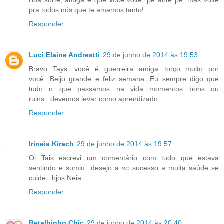
Boa sorte, amiga e que você volte, pé ante pé, mas volte
pra todos nós que te amamos tanto!
Responder
Luci Elaine Andreatti
29 de junho de 2014 às 19:53
Bravo Tays .você é guerreira amiga...torço muito por
você...Beijo grande e feliz semana. Eu sempre digo que
tudo o que passamos na vida...momentos bons ou
ruins...devemos levar como aprendizado.
Responder
Irineia Kirach
29 de junho de 2014 às 19:57
Oi Tais escrevi um comentário com tudo que estava
sentindo e sumiu...desejo a vc sucesso a muita saúde se
cuide...bjos Neia
Responder
Retalhinho Chic
29 de junho de 2014 às 20:40