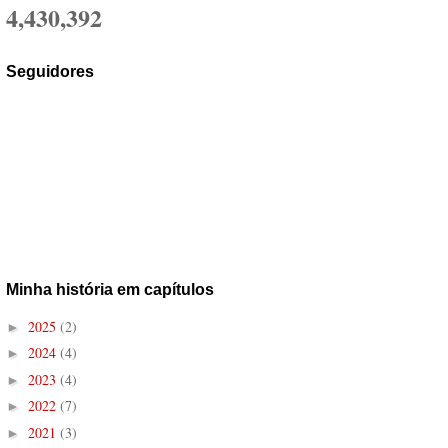
4,430,392
Seguidores
Minha história em capítulos
2025
(2)
►
2024
(4)
►
2023
(4)
►
2022
(7)
►
2021
(3)
►