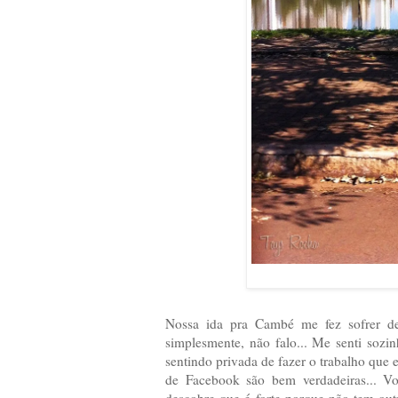
Nossa ida pra Cambé me fez sofrer de
simplesmente, não falo... Me senti sozi
sentindo privada de fazer o trabalho que 
de Facebook são bem verdadeiras... V
descobre que é forte porque não tem outr