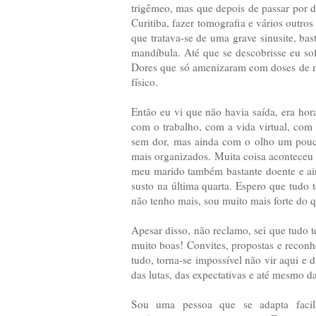
trigêmeo, mas que depois de passar por d
Curitiba, fazer tomografia e vários outro
que tratava-se de uma grave sinusite, ba
mandíbula. Até que se descobrisse eu sofr
Dores que só amenizaram com doses de m
físico.
Então eu vi que não havia saída, era hora
com o trabalho, com a vida virtual, com 
sem dor, mas ainda com o olho um pouc
mais organizados. Muita coisa aconteceu 
meu marido também bastante doente e ai
susto na última quarta. Espero que tudo 
não tenho mais, sou muito mais forte do qu
Apesar disso, não reclamo, sei que tudo
muito boas! Convites, propostas e reconh
tudo, torna-se impossível não vir aqui e d
das lutas, das expectativas e até mesmo 
Sou uma pessoa que se adapta facil