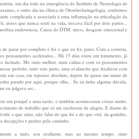
entista, um dia todo na emergência do Instituto de Neurologia de
s exames, e outro dia na clínica de Otorrinolaringologia, soubemos
stante complicada e associada à uma inflamação na articulação da
i, dores que nunca senti na vida, trocava fácil por dois partos...
orfina endovenosa. Causa do DTM: stress, desgaste emocional e
 de parar por completo e foi o que eu fiz, parei. Com a correria,
os pensamentos acelerados... Há 15 dias estou em tratamento, já
o inchado. Me sinto melhor, mais calma e com os pensamentos
nesse período, tudo veio junto, uma avalanche que finalizou com
nda em casa, em repouso absoluto, depois de quase me matar de
tenha parado por aqui, porque olha... Se eu tinha alguma dúvida,
e eu julgava ser...
 tem um porquê e uma razão, e também aconteceram coisas muito,
ecimento de trabalho que só me encheram de alegria. E diante de
ividir o que sinto, não falar do que foi e do que virá, da gratidão,
das decepções e pedras pelo caminho.
mente a tudo, sou resiliente, mas ao mesmo tempo, sinto