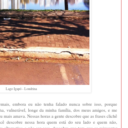
Lago Igapó - Londrina
mais, embora eu não tenha falado nunca sobre isso, porque
nha, vulnerável, longe da minha família, dos meus amigos, e me
eu mais amava. Nessas horas a gente descobre que as frases clichê
ocê descobre nessa hora quem está do seu lado e quem não,
a alternativa a não ser essa, descobre que tem que se reinventar