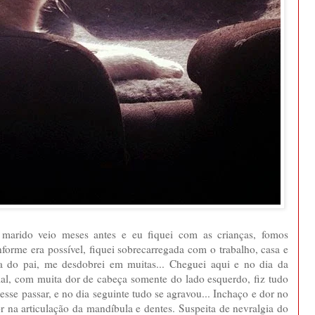
u marido veio meses antes e eu fiquei com as crianças, fomos
forme era possível, fiquei sobrecarregada com o trabalho, casa e
a do pai, me desdobrei em muitas... Cheguei aqui e no dia da
al, com muita dor de cabeça somente do lado esquerdo, fiz tudo
sse passar, e no dia seguinte tudo se agravou... Inchaço e dor no
r na articulação da mandíbula e dentes. Suspeita de nevralgia do