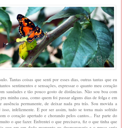
ulo. Tantas coisas que senti por esses dias, outras tantas que eu
ar tantos sentimentos e sensações, expressar o quanto meu coração
r com saudades e tão pouco gosto de distâncias. Não sou boa com
 pra minha casa, como quem foi passar alguns dias de folga e em
de ausência permanente, de deixar nada pra trás. Sou movida a
isso, infelizmente. E por ser assim, tudo se torna mais sofrido
 com o coração apertado e chorando pelos cantos... Faz parte do
uito o que fazer. Enfrentei o que precisava, fiz o que tinha que
sabia que em um dado momento eu desmoronaria e o preço seria