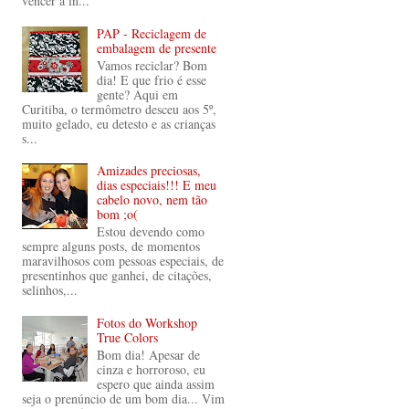
vencer a in...
PAP - Reciclagem de
embalagem de presente
Vamos reciclar? Bom
dia! E que frio é esse
gente? Aqui em
Curitiba, o termômetro desceu aos 5º,
muito gelado, eu detesto e as crianças
s...
Amizades preciosas,
dias especiais!!! E meu
cabelo novo, nem tão
bom ;o(
Estou devendo como
sempre alguns posts, de momentos
maravilhosos com pessoas especiais, de
presentinhos que ganhei, de citações,
selinhos,...
Fotos do Workshop
True Colors
Bom dia! Apesar de
cinza e horroroso, eu
espero que ainda assim
seja o prenúncio de um bom dia... Vim