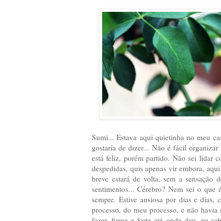
Sumi... Estava aqui quietinha no meu cas
gostaria de dizer... Não é fácil organiz
está feliz, porém partido. Não sei lida
despedidas, quis apenas vir embora, aqui
breve estará de volta, sem a sensação 
sentimentos... Cérebro? Nem sei o que é 
sempre. Estive ansiosa por dias e dias,
processo, do meu processo, e não havia m
fazer, firme e forte até onde deu, eu 