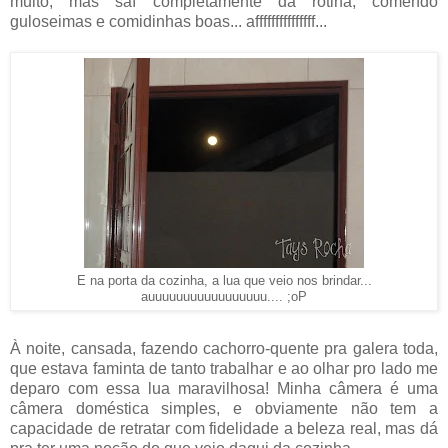
muito, mas saí completamente da rotina, comendo
guloseimas e comidinhas boas... afffffffffffffff...
E na porta da cozinha, a lua que veio nos brindar...
auuuuuuuuuuuuuuuuu.... ;oP
À noite, cansada, fazendo cachorro-quente pra galera toda,
que estava faminta de tanto trabalhar e ao olhar pro lado me
deparo com essa lua maravilhosa! Minha câmera é uma
câmera doméstica simples, e obviamente não tem a
capacidade de retratar com fidelidade a beleza real, mas dá