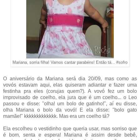
Mariana, sorria filha! Vamos cantar parabéns! Então tá... #sofro
O aniversário da Mariana será dia 20/09, mas como as
vovós estavam aqui, elas quiseram adiantar e fazer uma
festinha pra eles (corujas quem?). A vovó fez um bolo
improvisado de coelho, ela jura que é um coelho... o Leo
passou e disse: "olha! um bolo de gatinho!", aí eu disse,
olha Mariana o bolo da vovó! E ela disse: "bolo gato
mamãe!" kkkkkkkkkkkkk. Mas era um coelho tá?
Ela escolheu o vestidinho que queria usar, mas sorriso que
é bom, senta e espera! Mariana é assim desde bebê,