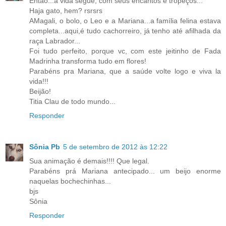
Então...a vida segue, com seus encantos e tropeços...
Haja gato, hem? rsrsrs
AMagali, o bolo, o Leo e a Mariana...a família felina estava
completa...aqui,é tudo cachorreiro, já tenho até afilhada da
raça Labrador...
Foi tudo perfeito, porque vc, com este jeitinho de Fada
Madrinha transforma tudo em flores!
Parabéns pra Mariana, que a saúde volte logo e viva la
vida!!!
Beijão!
Titia Clau de todo mundo...
Responder
Sônia Pb
5 de setembro de 2012 às 12:22
Sua animação é demais!!!! Que legal.
Parabéns prá Mariana antecipado... um beijo enorme
naquelas bochechinhas...
bjs
Sônia
Responder