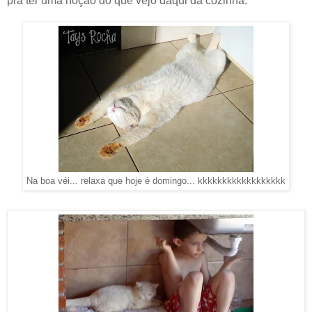
pra ter uma noção do que vejo daqui da cozinha.
Na boa véi... relaxa que hoje é domingo... kkkkkkkkkkkkkkkkkk