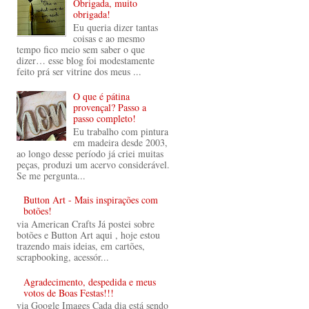
Obrigada, muito
obrigada!
Eu queria dizer tantas
coisas e ao mesmo
tempo fico meio sem saber o que
dizer… esse blog foi modestamente
feito prá ser vitrine dos meus ...
O que é pátina
provençal? Passo a
passo completo!
Eu trabalho com pintura
em madeira desde 2003,
ao longo desse período já criei muitas
peças, produzi um acervo considerável.
Se me pergunta...
Button Art - Mais inspirações com
botões!
via American Crafts Já postei sobre
botões e Button Art aqui , hoje estou
trazendo mais ideias, em cartões,
scrapbooking, acessór...
Agradecimento, despedida e meus
votos de Boas Festas!!!
via Google Images Cada dia está sendo