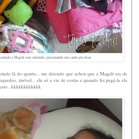
ntado e Magali sem entender, procurando um canto pra ficar.
indo lá do quarto... me dizendo que achou que a Magali era de
nquedos, imóvel... ele só a viu de costas e quando foi pegá-la ela
susto.. kkkkkkkkkkkk