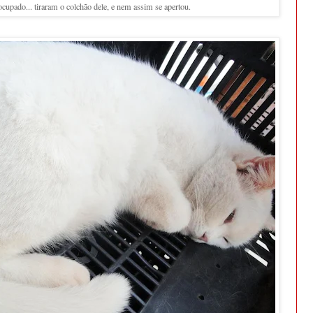
cupado... tiraram o colchão dele, e nem assim se apertou.