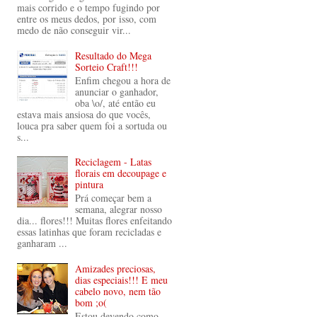
mais corrido e o tempo fugindo por
entre os meus dedos, por isso, com
medo de não conseguir vir...
Resultado do Mega
Sorteio Craft!!!
Enfim chegou a hora de
anunciar o ganhador,
oba \o/, até então eu
estava mais ansiosa do que vocês,
louca pra saber quem foi a sortuda ou
s...
Reciclagem - Latas
florais em decoupage e
pintura
Prá começar bem a
semana, alegrar nosso
dia... flores!!! Muitas flores enfeitando
essas latinhas que foram recicladas e
ganharam ...
Amizades preciosas,
dias especiais!!! E meu
cabelo novo, nem tão
bom ;o(
Estou devendo como