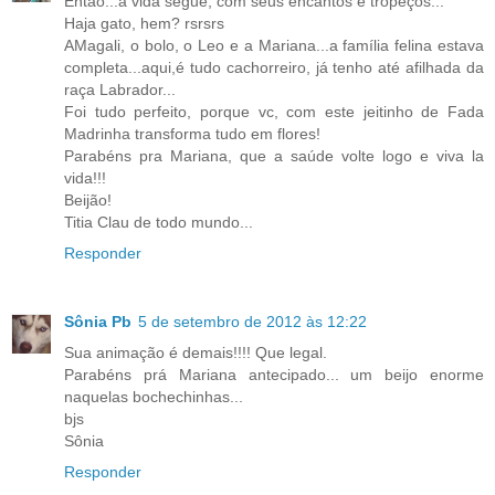
Então...a vida segue, com seus encantos e tropeços...
Haja gato, hem? rsrsrs
AMagali, o bolo, o Leo e a Mariana...a família felina estava
completa...aqui,é tudo cachorreiro, já tenho até afilhada da
raça Labrador...
Foi tudo perfeito, porque vc, com este jeitinho de Fada
Madrinha transforma tudo em flores!
Parabéns pra Mariana, que a saúde volte logo e viva la
vida!!!
Beijão!
Titia Clau de todo mundo...
Responder
Sônia Pb
5 de setembro de 2012 às 12:22
Sua animação é demais!!!! Que legal.
Parabéns prá Mariana antecipado... um beijo enorme
naquelas bochechinhas...
bjs
Sônia
Responder