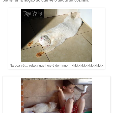
pra ter uma noção do que vejo daqui da cozinha.
Na boa véi... relaxa que hoje é domingo... kkkkkkkkkkkkkkkkkk