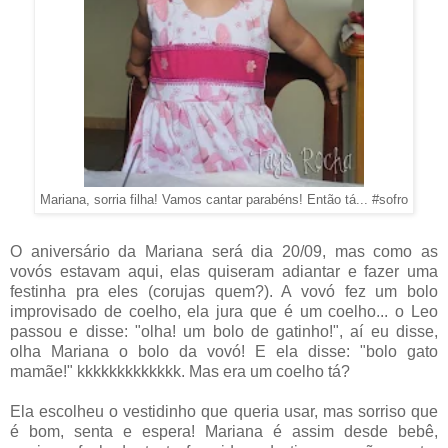
Mariana, sorria filha! Vamos cantar parabéns! Então tá... #sofro
O aniversário da Mariana será dia 20/09, mas como as
vovós estavam aqui, elas quiseram adiantar e fazer uma
festinha pra eles (corujas quem?). A vovó fez um bolo
improvisado de coelho, ela jura que é um coelho... o Leo
passou e disse: "olha! um bolo de gatinho!", aí eu disse,
olha Mariana o bolo da vovó! E ela disse: "bolo gato
mamãe!" kkkkkkkkkkkkk. Mas era um coelho tá?
Ela escolheu o vestidinho que queria usar, mas sorriso que
é bom, senta e espera! Mariana é assim desde bebê,