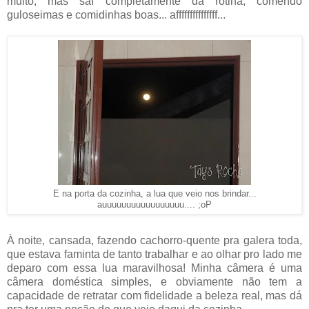
muito, mas saí completamente da rotina, comendo
guloseimas e comidinhas boas... afffffffffffffff...
E na porta da cozinha, a lua que veio nos brindar...
auuuuuuuuuuuuuuuuu.... ;oP
À noite, cansada, fazendo cachorro-quente pra galera toda,
que estava faminta de tanto trabalhar e ao olhar pro lado me
deparo com essa lua maravilhosa! Minha câmera é uma
câmera doméstica simples, e obviamente não tem a
capacidade de retratar com fidelidade a beleza real, mas dá