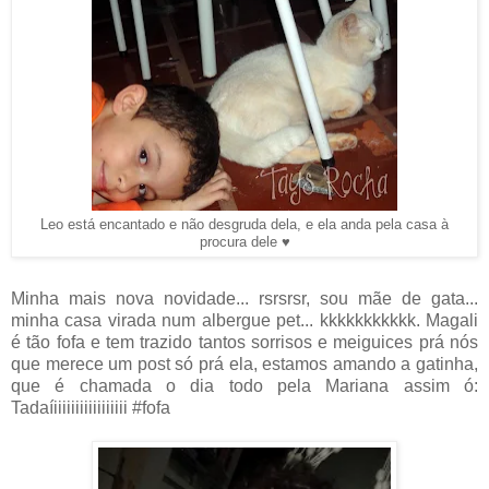
Leo está encantado e não desgruda dela, e ela anda pela casa à
procura dele ♥
Minha mais nova novidade... rsrsrsr, sou mãe de gata...
minha casa virada num albergue pet... kkkkkkkkkkk. Magali
é tão fofa e tem trazido tantos sorrisos e meiguices prá nós
que merece um post só prá ela, estamos amando a gatinha,
que é chamada o dia todo pela Mariana assim ó:
Tadaíiiiiiiiiiiiiiiiii #fofa