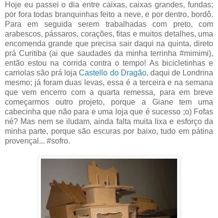
Hoje eu passei o dia entre caixas, caixas grandes, fundas;
por fora todas branquinhas feito a neve, e por dentro, bordô.
Para em seguida serem trabalhadas com preto, com
arabescos, pássaros, corações, fitas e muitos detalhes, uma
encomenda grande que precisa sair daqui na quinta, direto
prá Curitiba (ai que saudades da minha terrinha #mimimi),
então estou na corrida contra o tempo! As bicicletinhas e
carriolas são prá loja
Castello do Dragão
, daqui de Londrina
mesmo; já foram duas levas, essa é a terceira e na semana
que vem encerro com a quarta remessa, para em breve
começarmos outro projeto, porque a Giane tem uma
cabecinha que não para e uma loja que é sucesso ;o) Fofas
né? Mas nem se iludam, ainda falta muita lixa e esforço da
minha parte, porque são escuras por baixo, tudo em pátina
provençal... #sofro.