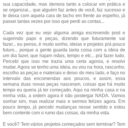
sua capacidade, mas demora tanto a colocar em prática e
se organizar... que alguém faz antes de você, faz sucesso e
te deixa com aquela cara de tacho em frente ao espelho, já
passei tantas vezes por isso que perdi as contas...
Cada vez que eu vejo alguma amiga escrevendo post e
sugerindo paps e peças, dizendo que futuramente vai
fazer... eu penso, é muito sonho, ideias e projetos prá pouco
futuro... porque a gente guarda tanta coisa com a ideia de
um dia fazer, que hajam mãos, tempo e etc... prá fazer tudo.
Percebi que isso me trazia uma certa agonia, e resolvi
mudar. Agora se tenho uma ideia, eu vou na hora, rascunho,
escolho as peças e materiais e deixo do meu lado, e faço no
intervalo das encomendas aos poucos, e assim, essa
semana duas novas peças nasceram, coisas que há muito
tempo eu queria já ter começado. Aqui na minha casa e na
minha vida, a ordem agora é não postergar NADA. Vamos
sonhar sim, mas realizar mais e sermos felizes agora. Em
pouco tempo, já percebi mudanças nesse sentido e estou
bem contente com o rumo das coisas, da minha vida.
E você? Tem vários projetos começados sem terminar? Tem