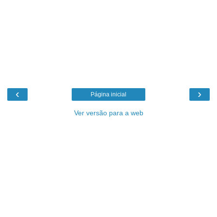
‹
›
Página inicial
Ver versão para a web