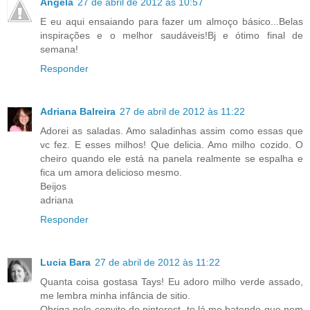
Angela
27 de abril de 2012 às 10:57
E eu aqui ensaiando para fazer um almoço básico...Belas
inspirações e o melhor saudáveis!Bj e ótimo final de
semana!
Responder
Adriana Balreira
27 de abril de 2012 às 11:22
Adorei as saladas. Amo saladinhas assim como essas que
vc fez. E esses milhos! Que delicia. Amo milho cozido. O
cheiro quando ele está na panela realmente se espalha e
fica um amora delicioso mesmo.
Beijos
adriana
Responder
Lucia Bara
27 de abril de 2012 às 11:22
Quanta coisa gostasa Tays! Eu adoro milho verde assado,
me lembra minha infância de sitio.
Obriga pelo convite do pinterest, to lá me batendo que nem