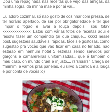
Dou uma repaginada nas receitas que vejo das amigas, da
minha sogra, da minha mãe e por aí vai...
Eu adoro cozinhar, só não gosto de cozinhar com pressa, de
ter horário apertado, de ser por obrigatoriedade e ter que
limpar o fogão e lavar a louça depois... sou fofa?
kkkkkkkkkkkkkk. Estou com várias fotos de receitas aqui e
resolvi fazer um compêndio (ai que chique... kkkk) nesse
post, sugestões saudáveis, rápidas, fáceis e gostosas, como
sugestão pra vocês que vão ficar em casa no feriado, não
estarão em nenhum hotel 5 estrelas sendo servidos por
garçons e camarereiras uniformizadas... que é também o
meu caso, oh mundo cruel e injusto.... rsrsrsrsrsr. Chega de
#mimimi e vamos pras panelas, eu sirvo a comida e a louça
é por conta de vocês ;o)