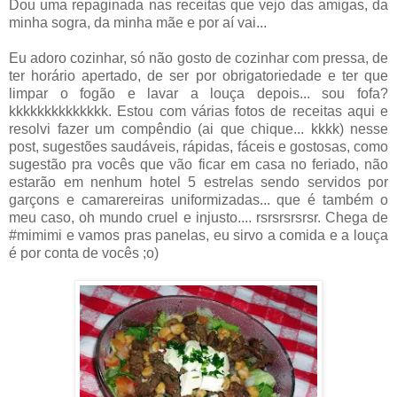
Dou uma repaginada nas receitas que vejo das amigas, da
minha sogra, da minha mãe e por aí vai...
Eu adoro cozinhar, só não gosto de cozinhar com pressa, de
ter horário apertado, de ser por obrigatoriedade e ter que
limpar o fogão e lavar a louça depois... sou fofa?
kkkkkkkkkkkkkk. Estou com várias fotos de receitas aqui e
resolvi fazer um compêndio (ai que chique... kkkk) nesse
post, sugestões saudáveis, rápidas, fáceis e gostosas, como
sugestão pra vocês que vão ficar em casa no feriado, não
estarão em nenhum hotel 5 estrelas sendo servidos por
garçons e camarereiras uniformizadas... que é também o
meu caso, oh mundo cruel e injusto.... rsrsrsrsrsr. Chega de
#mimimi e vamos pras panelas, eu sirvo a comida e a louça
é por conta de vocês ;o)