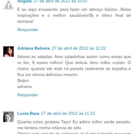
Angela
27 de abril de 2012 às 10:57
E eu aqui ensaiando para fazer um almoço básico...Belas
inspirações e o melhor saudáveis!Bj e ótimo final de
semana!
Responder
Adriana Balreira
27 de abril de 2012 às 11:22
Adorei as saladas. Amo saladinhas assim como essas que
vc fez. E esses milhos! Que delicia. Amo milho cozido. O
cheiro quando ele está na panela realmente se espalha e
fica um amora delicioso mesmo.
Beijos
adriana
Responder
Lucia Bara
27 de abril de 2012 às 11:22
Quanta coisa gostasa Tays! Eu adoro milho verde assado,
me lembra minha infância de sitio.
Obriga pelo convite do pinterest, to lá me batendo que nem