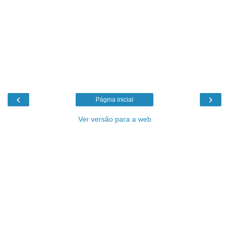
‹
›
Página inicial
Ver versão para a web