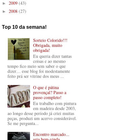
2009
(43)
►
2008
(27)
►
Top 10 da semana!
Sorteio Colorido!!!
Obrigada, muito
obrigada!
Eu queria dizer tantas
coisas e ao mesmo
tempo fico meio sem saber o que
dizer… esse blog foi modestamente
feito prá ser vitrine dos meus ...
O que é pátina
provençal? Passo a
passo completo!
Eu trabalho com pintura
em madeira desde 2003,
ao longo desse período já criei muitas
peças, produzi um acervo considerável.
Se me pergunta...
Encontro marcado...
seja bem-vinda