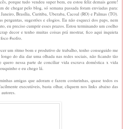
cês, porque tudo vendeu super bem, eu estou feliz demais gente!
am de chegar pelo blog, só semana passada foram enviadas para:
Janeiro, Brasília, Curitiba, Uberaba, Cacoal (RO) e Palmas (TO).
s perguntas, sugestões e elogios. Eu não esqueci dos paps, nem
to, eu preciso cumprir esses prazos. Estou terminando um coelho
rap decor e tenho muitas coisas prá mostrar, fico aqui inquieta
 foco #sofro.
lecer um ritmo bom e produtivo de trabalho, tenho conseguido me
 longo do dia dar uma olhada nas redes sociais, não ficando tão
e quero nessa parte de conciliar vida escrava doméstica x vida
 pouquinho e eu chego lá.
s minhas amigas que adoram e fazem costurinhas, quase todos os
acilmente executáveis, basta olhar, cliquem nos links abaixo das
 autores.