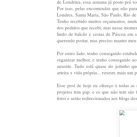
de Londrina, essa semana já posto prá vo
Por isso, pelas encomendas que não par
Londres, Santa Maria, São Paulo, Rio de 
Tenho recebido muitos orçamentos, muita
dos pedidos que recebi, mas nesse momen
lindo de balcão e cestas de Páscoa em sc
querendo postar, mas preciso manter meu
Por outro lado, tenho conseguido estabe
organizar melhor, e tenho conseguido ao
ausente. Tudo está quase do jeitinho qu
arteira x vida própria... rsrsrsrr, mais um
Esse post de hoje eu ofereço à todas a
projetos tem pap, e os que não tem são f
fotos e serão redirecionados aos blogs dos