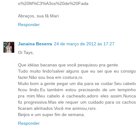
o%20M%C3%A3os%20de%20Fada
Abraços, sua fã Mari
Responder
Janaina Beserra
24 de março de 2012 às 17:27
Oi Tays,
Que idéias bacanas que você pesquisou pra gente.
Tudo muito lindo!salvei alguns que eu sei que eu consigo
fazer.Não sou boa em costura,rs.
Muito bom a gente pegar um dia para se cuidar.Seu cabelo
ficou lindo.Eu também estou precisando de um tempinho
pra mim.Meu cabelo é cacheado,adoro eles assim.Nunca
fiz progressiva.Mas ele requer um cuidado para os cachos
ficaram alinhados.Você me animou,rsrs.
Beijos e um super fim de semana.
Responder