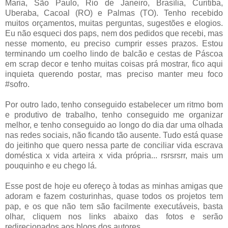
Maria, São Paulo, Rio de Janeiro, Brasília, Curitiba,
Uberaba, Cacoal (RO) e Palmas (TO). Tenho recebido
muitos orçamentos, muitas perguntas, sugestões e elogios.
Eu não esqueci dos paps, nem dos pedidos que recebi, mas
nesse momento, eu preciso cumprir esses prazos. Estou
terminando um coelho lindo de balcão e cestas de Páscoa
em scrap decor e tenho muitas coisas prá mostrar, fico aqui
inquieta querendo postar, mas preciso manter meu foco
#sofro.
Por outro lado, tenho conseguido estabelecer um ritmo bom
e produtivo de trabalho, tenho conseguido me organizar
melhor, e tenho conseguido ao longo do dia dar uma olhada
nas redes sociais, não ficando tão ausente. Tudo está quase
do jeitinho que quero nessa parte de conciliar vida escrava
doméstica x vida arteira x vida própria... rsrsrsrr, mais um
pouquinho e eu chego lá.
Esse post de hoje eu ofereço à todas as minhas amigas que
adoram e fazem costurinhas, quase todos os projetos tem
pap, e os que não tem são facilmente executáveis, basta
olhar, cliquem nos links abaixo das fotos e serão
redirecionados aos blogs dos autores.