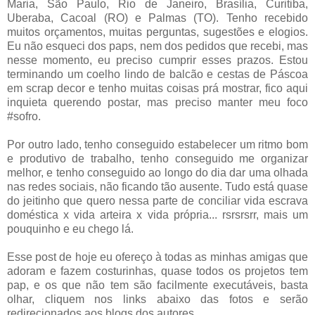
Maria, São Paulo, Rio de Janeiro, Brasília, Curitiba,
Uberaba, Cacoal (RO) e Palmas (TO). Tenho recebido
muitos orçamentos, muitas perguntas, sugestões e elogios.
Eu não esqueci dos paps, nem dos pedidos que recebi, mas
nesse momento, eu preciso cumprir esses prazos. Estou
terminando um coelho lindo de balcão e cestas de Páscoa
em scrap decor e tenho muitas coisas prá mostrar, fico aqui
inquieta querendo postar, mas preciso manter meu foco
#sofro.
Por outro lado, tenho conseguido estabelecer um ritmo bom
e produtivo de trabalho, tenho conseguido me organizar
melhor, e tenho conseguido ao longo do dia dar uma olhada
nas redes sociais, não ficando tão ausente. Tudo está quase
do jeitinho que quero nessa parte de conciliar vida escrava
doméstica x vida arteira x vida própria... rsrsrsrr, mais um
pouquinho e eu chego lá.
Esse post de hoje eu ofereço à todas as minhas amigas que
adoram e fazem costurinhas, quase todos os projetos tem
pap, e os que não tem são facilmente executáveis, basta
olhar, cliquem nos links abaixo das fotos e serão
redirecionados aos blogs dos autores.