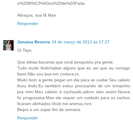
o%20M%C3%A3os%20de%20Fada
Abraços, sua fã Mari
Responder
Janaina Beserra
24 de março de 2012 às 17:27
Oi Tays,
Que idéias bacanas que você pesquisou pra gente.
Tudo muito lindo!salvei alguns que eu sei que eu consigo
fazer.Não sou boa em costura,rs.
Muito bom a gente pegar um dia para se cuidar.Seu cabelo
ficou lindo.Eu também estou precisando de um tempinho
pra mim.Meu cabelo é cacheado,adoro eles assim.Nunca
fiz progressiva.Mas ele requer um cuidado para os cachos
ficaram alinhados.Você me animou,rsrs.
Beijos e um super fim de semana.
Responder