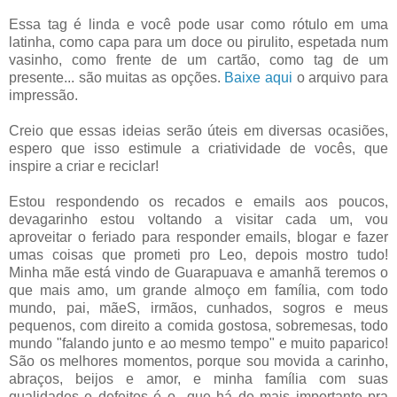
Essa tag é linda e você pode usar como rótulo em uma
latinha, como capa para um doce ou pirulito, espetada num
vasinho, como frente de um cartão, como tag de um
presente... são muitas as opções.
Baixe aqui
o arquivo para
impressão.
Creio que essas ideias serão úteis em diversas ocasiões,
espero que isso estimule a criatividade de vocês, que
inspire a criar e reciclar!
Estou respondendo os recados e emails aos poucos,
devagarinho estou voltando a visitar cada um, vou
aproveitar o feriado para responder emails, blogar e fazer
umas coisas que prometi pro Leo, depois mostro tudo!
Minha mãe está vindo de Guarapuava e amanhã teremos o
que mais amo, um grande almoço em família, com todo
mundo, pai, mãeS, irmãos, cunhados, sogros e meus
pequenos, com direito a comida gostosa, sobremesas, todo
mundo "falando junto e ao mesmo tempo" e muito paparico!
São os melhores momentos, porque sou movida a carinho,
abraços, beijos e amor, e minha família com suas
qualidades e defeitos é o que há de mais importante pra