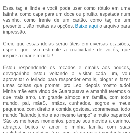
Essa tag é linda e você pode usar como rótulo em uma
latinha, como capa para um doce ou pirulito, espetada num
vasinho, como frente de um cartão, como tag de um
presente... são muitas as opções.
Baixe aqui
o arquivo para
impressão.
Creio que essas ideias serão úteis em diversas ocasiões,
espero que isso estimule a criatividade de vocês, que
inspire a criar e reciclar!
Estou respondendo os recados e emails aos poucos,
devagarinho estou voltando a visitar cada um, vou
aproveitar o feriado para responder emails, blogar e fazer
umas coisas que prometi pro Leo, depois mostro tudo!
Minha mãe está vindo de Guarapuava e amanhã teremos o
que mais amo, um grande almoço em família, com todo
mundo, pai, mãeS, irmãos, cunhados, sogros e meus
pequenos, com direito a comida gostosa, sobremesas, todo
mundo "falando junto e ao mesmo tempo" e muito paparico!
São os melhores momentos, porque sou movida a carinho,
abraços, beijos e amor, e minha família com suas
qualidades e defeitos é o que há de mais importante pra