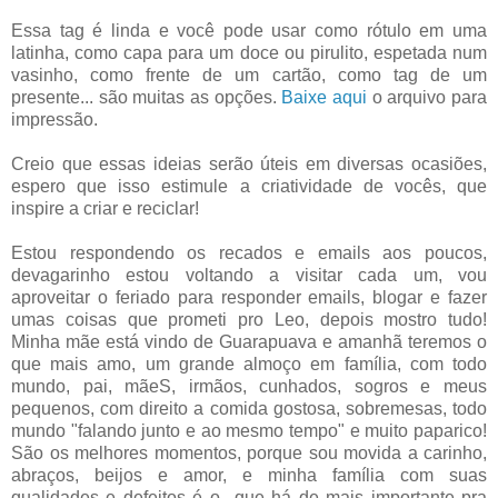
Essa tag é linda e você pode usar como rótulo em uma
latinha, como capa para um doce ou pirulito, espetada num
vasinho, como frente de um cartão, como tag de um
presente... são muitas as opções.
Baixe aqui
o arquivo para
impressão.
Creio que essas ideias serão úteis em diversas ocasiões,
espero que isso estimule a criatividade de vocês, que
inspire a criar e reciclar!
Estou respondendo os recados e emails aos poucos,
devagarinho estou voltando a visitar cada um, vou
aproveitar o feriado para responder emails, blogar e fazer
umas coisas que prometi pro Leo, depois mostro tudo!
Minha mãe está vindo de Guarapuava e amanhã teremos o
que mais amo, um grande almoço em família, com todo
mundo, pai, mãeS, irmãos, cunhados, sogros e meus
pequenos, com direito a comida gostosa, sobremesas, todo
mundo "falando junto e ao mesmo tempo" e muito paparico!
São os melhores momentos, porque sou movida a carinho,
abraços, beijos e amor, e minha família com suas
qualidades e defeitos é o que há de mais importante pra