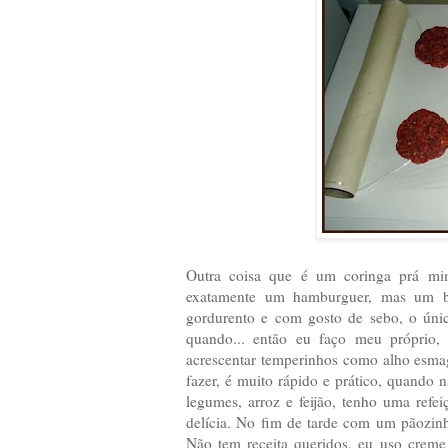
Outra coisa que é um coringa prá mi
exatamente um hamburguer, mas um bi
gordurento e com gosto de sebo, o úni
quando... então eu faço meu próprio, 
acrescentar temperinhos como alho esma
fazer, é muito rápido e prático, quando
legumes, arroz e feijão, tenho uma refe
delícia. No fim de tarde com um pãozinh
Não tem receita queridos, eu uso creme 