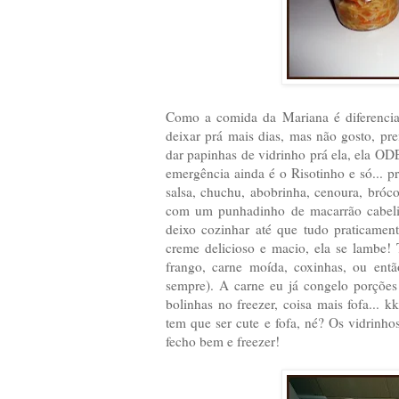
Como a comida da Mariana é diferencia
deixar prá mais dias, mas não gosto, pre
dar papinhas de vidrinho prá ela, ela O
emergência ainda é o Risotinho e só... p
salsa, chuchu, abobrinha, cenoura, bróco
com um punhadinho de macarrão cabelin
deixo cozinhar até que tudo praticamen
creme delicioso e macio, ela se lambe!
frango, carne moída, coxinhas, ou entã
sempre). A carne eu já congelo porções
bolinhas no freezer, coisa mais fofa... 
tem que ser cute e fofa, né? Os vidrinh
fecho bem e freezer!