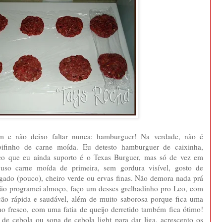
m e não deixo faltar nunca: hamburguer! Na verdade, não é
finho de carne moída. Eu detesto hamburguer de caixinha,
co que eu ainda suporto é o Texas Burguer, mas só de vez em
uso carne moída de primeira, sem gordura visível, gosto de
gado (pouco), cheiro verde ou ervas finas. Não demora nada prá
 não programei almoço, faço um desses grelhadinho pro Leo, com
ição rápida e saudável, além de muito saborosa porque fica uma
o fresco, com uma fatia de queijo derretido também fica ótimo!
de cebola ou sopa de cebola light para dar liga, acrescento os