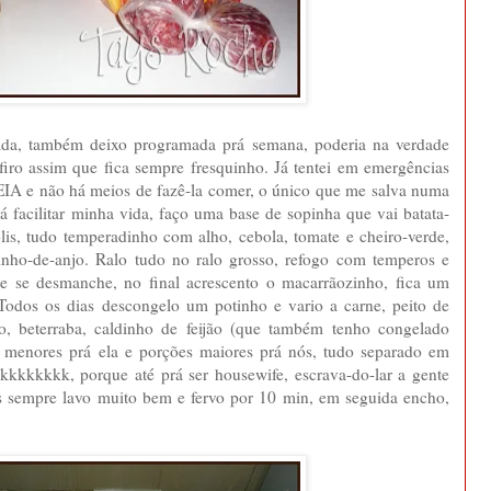
da, também deixo programada prá semana, poderia na verdade
firo assim que fica sempre fresquinho. Já tentei em emergências
DEIA e não há meios de fazê-la comer, o único que me salva numa
rá facilitar minha vida, faço uma base de sopinha que vai batata-
lis, tudo temperadinho com alho, cebola, tomate e cheiro-verde,
ho-de-anjo. Ralo tudo no ralo grosso, refogo com temperos e
te se desmanche, no final acrescento o macarrãozinho, fica um
 Todos os dias descongelo um potinho e vario a carne, peito de
o, beterraba, caldinho de feijão (que também tenho congelado
 menores prá ela e porções maiores prá nós, tudo separado em
kkkkkkkkkk, porque até prá ser housewife, escrava-do-lar a gente
os sempre lavo muito bem e fervo por 10 min, em seguida encho,