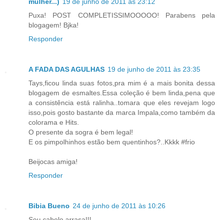
mulher...)
19 de junho de 2011 às 23:12
Puxa! POST COMPLETISSIMOOOOO! Parabens pela
blogagem! Bjka!
Responder
A FADA DAS AGULHAS
19 de junho de 2011 às 23:35
Tays,ficou linda suas fotos,pra mim é a mais bonita dessa
blogagem de esmaltes.Essa coleção é bem linda,pena que
a consistência está ralinha..tomara que eles revejam logo
isso,pois gosto bastante da marca Impala,como também da
colorama e Hits.
O presente da sogra é bem legal!
E os pimpolhinhos estão bem quentinhos?..Kkkk #frio
Beijocas amiga!
Responder
Bibia Bueno
24 de junho de 2011 às 10:26
Seu cabelo arrasa!!!