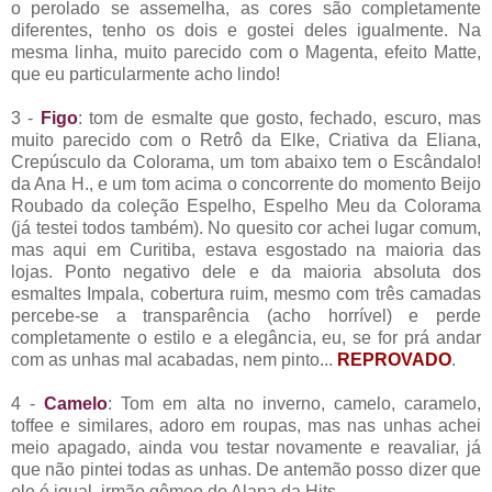
o perolado se assemelha, as cores são completamente
diferentes, tenho os dois e gostei deles igualmente. Na
mesma linha, muito parecido com o Magenta, efeito Matte,
que eu particularmente acho lindo!
3 -
Figo
: tom de esmalte que gosto, fechado, escuro, mas
muito parecido com o Retrô da Elke, Criativa da Eliana,
Crepúsculo da Colorama, um tom abaixo tem o Escândalo!
da Ana H., e um tom acima o concorrente do momento Beijo
Roubado da coleção Espelho, Espelho Meu da Colorama
(já testei todos também). No quesito cor achei lugar comum,
mas aqui em Curitiba, estava esgostado na maioria das
lojas. Ponto negativo dele e da maioria absoluta dos
esmaltes Impala, cobertura ruim, mesmo com três camadas
percebe-se a transparência (acho horrível) e perde
completamente o estilo e a elegância, eu, se for prá andar
com as unhas mal acabadas, nem pinto...
REPROVADO
.
4 -
Camelo
: Tom em alta no inverno, camelo, caramelo,
toffee e similares, adoro em roupas, mas nas unhas achei
meio apagado, ainda vou testar novamente e reavaliar, já
que não pintei todas as unhas. De antemão posso dizer que
ele é igual, irmão gêmeo do Alana da Hits.