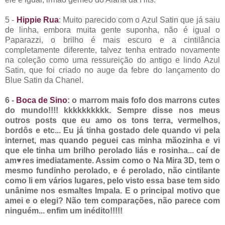
5 -
Hippie Rua
: Muito parecido com o Azul Satin que já saiu
de linha, embora muita gente suponha, não é igual o
Paparazzi, o brilho é mais escuro e a cintilância
completamente diferente, talvez tenha entrado novamente
na coleção como uma ressureição do antigo e lindo Azul
Satin, que foi criado no auge da febre do lançamento do
Blue Satin da Chanel.
6 -
Boca de Sino
: o marrom mais fofo dos marrons cutes
do mundo!!!! kkkkkkkkkk. Sempre disse nos meus
outros posts que eu amo os tons terra, vermelhos,
bordôs e etc... Eu já tinha gostado dele quando vi pela
internet, mas quando peguei cas minha mãozinha e vi
que ele tinha um brilho perolado liás e rosinha... caí de
am♥res imediatamente. Assim como o Na Mira 3D, tem o
mesmo fundinho perolado, e é perolado, não cintilante
como li em vários lugares, pelo visto essa base tem sido
unânime nos esmaltes Impala. E o principal motivo que
amei e o elegi? Não tem comparações, não parece com
ninguém... enfim um inédito!!!!!