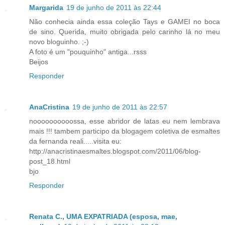
Margarida
19 de junho de 2011 às 22:44
Não conhecia ainda essa coleção Tays e GAMEI no boca
de sino. Querida, muito obrigada pelo carinho lá no meu
novo bloguinho. ;-)
A foto é um "pouquinho" antiga...rsss
Beijos
Responder
AnaCristina
19 de junho de 2011 às 22:57
noooooooooossa, esse abridor de latas eu nem lembrava
mais !!! tambem participo da blogagem coletiva de esmaltes
da fernanda reali.....visita eu:
http://anacristinaesmaltes.blogspot.com/2011/06/blog-
post_18.html
bjo
Responder
Renata C., UMA EXPATRIADA (esposa, mae,