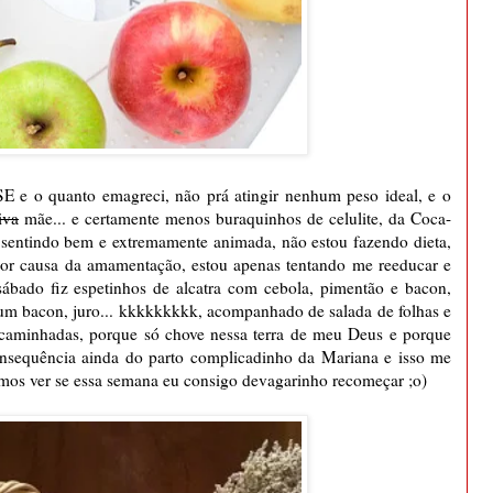
E e o quanto emagreci, não prá atingir nenhum peso ideal, e o
iva
mãe... e certamente menos buraquinhos de celulite, da Coca-
 sentindo bem e extremamente animada, não estou fazendo dieta,
 por causa da amamentação, estou apenas tentando me reeducar e
sábado fiz espetinhos de alcatra com cebola, pimentão e bacon,
um bacon, juro... kkkkkkkkk, acompanhado de salada de folhas e
r caminhadas, porque só chove nessa terra de meu Deus e porque
onsequência ainda do parto complicadinho da Mariana e isso me
os ver se essa semana eu consigo devagarinho recomeçar ;o)