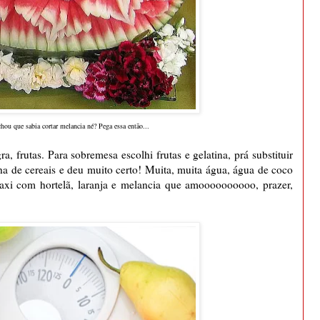
chou que sabia cortar melancia né? Pega essa então...
, frutas. Para sobremesa escolhi frutas e gelatina, prá substituir
nha de cereais e deu muito certo! Muita, muita água, água de coco
axi com hortelã, laranja e melancia que amoooooooooo, prazer,