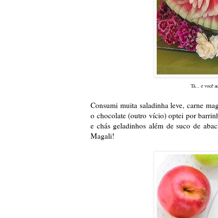
Tá... e você a
Consumi muita saladinha leve, carne magra
o chocolate (outro vício) optei por barri
e chás geladinhos além de suco de abac
Magali!