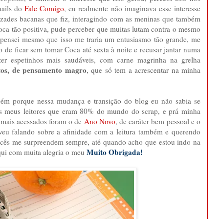
mails do
Fale Comigo
, eu realmente não imaginava esse interesse
zades bacanas que fiz, interagindo com as meninas que também
oca tão positiva, pude perceber que muitas lutam contra o mesmo
 pensei mesmo que isso me traria um entusiasmo tão grande, me
de ficar sem tomar Coca até sexta à noite e recusar jantar numa
zer espetinhos mais saudáveis, com carne magrinha na grelha
tos, de pensamento magro
, que só tem a acrescentar na minha
bém porque nessa mudança e transição do blog eu não sabia se
os meus leitores que eram 80% do mundo do scrap, e prá minha
ts mais acessados foram o de
Ano Novo
, de caráter bem pessoal e o
eveu falando sobre a afinidade com a leitura também e querendo
 vocês me surpreendem sempre, até quando acho que estou indo na
Muito Obrigada!
aqui com muita alegria o meu