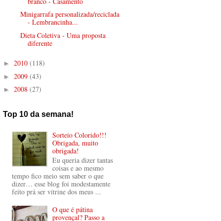
branco - Casamento
Minigarrafa personalizada/reciclada
- Lembrancinha...
Dieta Coletiva - Uma proposta
diferente
2010
(118)
►
2009
(43)
►
2008
(27)
►
Top 10 da semana!
Sorteio Colorido!!!
Obrigada, muito
obrigada!
Eu queria dizer tantas
coisas e ao mesmo
tempo fico meio sem saber o que
dizer… esse blog foi modestamente
feito prá ser vitrine dos meus ...
O que é pátina
provençal? Passo a