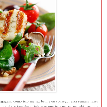
ogagem, como isso me fez bem e eu consegui essa semana fazer
proposto, e também o interesse que isso gerou, percebi isso nos