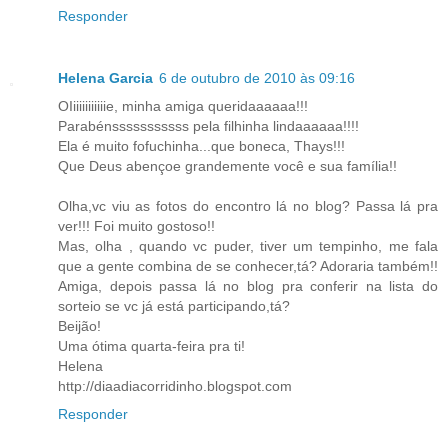
Responder
Helena Garcia
6 de outubro de 2010 às 09:16
OIiiiiiiiiiiie, minha amiga queridaaaaaa!!!
Parabénsssssssssss pela filhinha lindaaaaaa!!!!
Ela é muito fofuchinha...que boneca, Thays!!!
Que Deus abençoe grandemente você e sua família!!
Olha,vc viu as fotos do encontro lá no blog? Passa lá pra
ver!!! Foi muito gostoso!!
Mas, olha , quando vc puder, tiver um tempinho, me fala
que a gente combina de se conhecer,tá? Adoraria também!!
Amiga, depois passa lá no blog pra conferir na lista do
sorteio se vc já está participando,tá?
Beijão!
Uma ótima quarta-feira pra ti!
Helena
http://diaadiacorridinho.blogspot.com
Responder