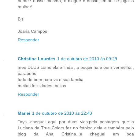
nome? é isso mesmo, o blogue é nosso, então se joga lá
mulher!
Bjs
Joana Campos
Responder
Christine Lourdes
1 de outubro de 2010 às 09:29
meu DEUS como ela é linda , a boquinha é bem vermelha ,
parabens
tudo de bom para vc e sua familia
meitas felicidades. beijos
Responder
Marlei
1 de outubro de 2010 às 22:43
Tays...cheguei aqui por duas vias:pela postagem que a
Luciana da True Colors fez no fotolog dela e também pelo
blog da Ana Cristina...e cheguei em boa