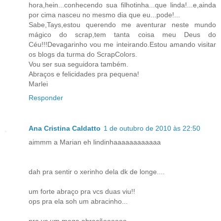
hora,hein...conhecendo sua filhotinha...que linda!...e,ainda
por cima nasceu no mesmo dia que eu...pode!...
Sabe,Tays,estou querendo me aventurar neste mundo
mágico do scrap,tem tanta coisa meu Deus do
Céu!!!Devagarinho vou me inteirando.Estou amando visitar
os blogs da turma do ScrapColors.
Vou ser sua seguidora também.
Abraços e felicidades pra pequena!
Marlei
Responder
Ana Cristina Caldatto
1 de outubro de 2010 às 22:50
aimmm a Marian eh lindinhaaaaaaaaaaaa
dah pra sentir o xerinho dela dk de longe....
um forte abraço pra vcs duas viu!!
ops pra ela soh um abracinho...
pra vc um mega abraçãoooooo